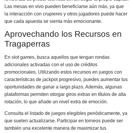
Las mesas en vivo pueden beneficiarse aún más, ya que
la interacción con crupieres y otros jugadores puede hacer
que cada apuesta se sienta más emocionante.
Aprovechando los Recursos en
Tragaperras
En slot games, busca aquellos que tengan rondas
adicionales activadas con el uso de créditos
promocionales. Utilizando estos recursos en juegos con
características de jackpot progresivo, puedes aumentar tus
oportunidades de ganar a largo plazo. Además, algunas
plataformas permiten otorgar giros extras en títulos de alta
rotación, lo que añade un nivel extra de emoción.
Consulta el listado de juegos elegibles periódicamente, ya
que suelen actualizarse. Participar en torneos puede ser
también una excelente manera de maximizar tus