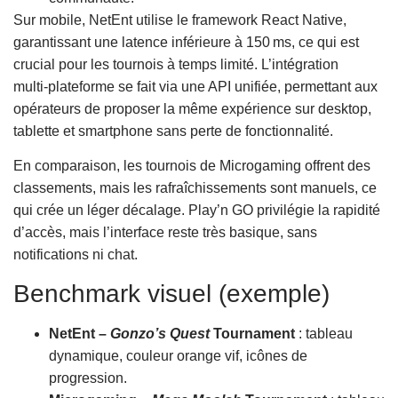
Sur mobile, NetEnt utilise le framework React Native,
garantissant une latence inférieure à 150 ms, ce qui est
crucial pour les tournois à temps limité. L’intégration
multi‑plateforme se fait via une API unifiée, permettant aux
opérateurs de proposer la même expérience sur desktop,
tablette et smartphone sans perte de fonctionnalité.
En comparaison, les tournois de Microgaming offrent des
classements, mais les rafraîchissements sont manuels, ce
qui crée un léger décalage. Play’n GO privilégie la rapidité
d’accès, mais l’interface reste très basique, sans
notifications ni chat.
Benchmark visuel (exemple)
NetEnt –
Gonzo’s Quest
Tournament
: tableau
dynamique, couleur orange vif, icônes de
progression.