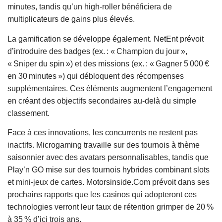
minutes, tandis qu’un high‑roller bénéficiera de
multiplicateurs de gains plus élevés.
La gamification se développe également. NetEnt prévoit
d’introduire des badges (ex. : « Champion du jour »,
« Sniper du spin ») et des missions (ex. : « Gagner 5 000 €
en 30 minutes ») qui débloquent des récompenses
supplémentaires. Ces éléments augmentent l’engagement
en créant des objectifs secondaires au-delà du simple
classement.
Face à ces innovations, les concurrents ne restent pas
inactifs. Microgaming travaille sur des tournois à thème
saisonnier avec des avatars personnalisables, tandis que
Play’n GO mise sur des tournois hybrides combinant slots
et mini‑jeux de cartes. Motorsinside.Com prévoit dans ses
prochains rapports que les casinos qui adopteront ces
technologies verront leur taux de rétention grimper de 20 %
à 35 % d’ici trois ans.