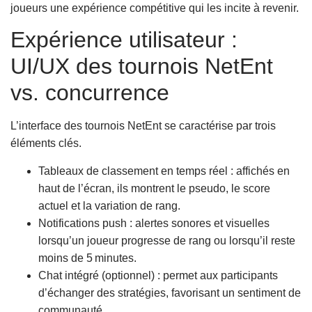
joueurs une expérience compétitive qui les incite à revenir.
Expérience utilisateur :
UI/UX des tournois NetEnt
vs. concurrence
L’interface des tournois NetEnt se caractérise par trois
éléments clés.
Tableaux de classement en temps réel : affichés en
haut de l’écran, ils montrent le pseudo, le score
actuel et la variation de rang.
Notifications push : alertes sonores et visuelles
lorsqu’un joueur progresse de rang ou lorsqu’il reste
moins de 5 minutes.
Chat intégré (optionnel) : permet aux participants
d’échanger des stratégies, favorisant un sentiment de
communauté.