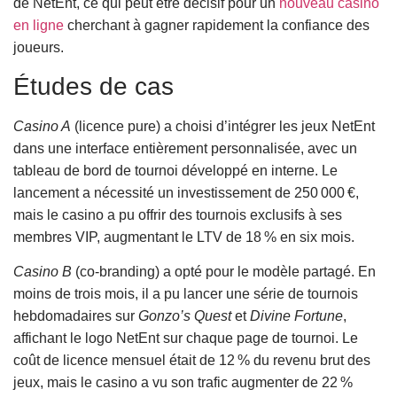
de NetEnt, ce qui peut être décisif pour un
nouveau casino
en ligne
cherchant à gagner rapidement la confiance des
joueurs.
Études de cas
Casino A
(licence pure) a choisi d’intégrer les jeux NetEnt
dans une interface entièrement personnalisée, avec un
tableau de bord de tournoi développé en interne. Le
lancement a nécessité un investissement de 250 000 €,
mais le casino a pu offrir des tournois exclusifs à ses
membres VIP, augmentant le LTV de 18 % en six mois.
Casino B
(co‑branding) a opté pour le modèle partagé. En
moins de trois mois, il a pu lancer une série de tournois
hebdomadaires sur
Gonzo’s Quest
et
Divine Fortune
,
affichant le logo NetEnt sur chaque page de tournoi. Le
coût de licence mensuel était de 12 % du revenu brut des
jeux, mais le casino a vu son trafic augmenter de 22 %