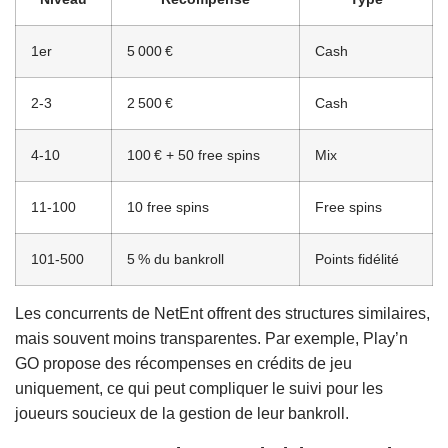
1er
5 000 €
Cash
2‑3
2 500 €
Cash
4‑10
100 € + 50 free spins
Mix
11‑100
10 free spins
Free spins
101‑500
5 % du bankroll
Points fidélité
Les concurrents de NetEnt offrent des structures similaires,
mais souvent moins transparentes. Par exemple, Play’n
GO propose des récompenses en crédits de jeu
uniquement, ce qui peut compliquer le suivi pour les
joueurs soucieux de la gestion de leur bankroll.