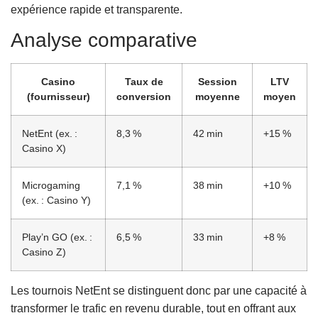
expérience rapide et transparente.
Analyse comparative
Casino
Taux de
Session
LTV
(fournisseur)
conversion
moyenne
moyen
NetEnt (ex. :
8,3 %
42 min
+15 %
Casino X)
Microgaming
7,1 %
38 min
+10 %
(ex. : Casino Y)
Play’n GO (ex. :
6,5 %
33 min
+8 %
Casino Z)
Les tournois NetEnt se distinguent donc par une capacité à
transformer le trafic en revenu durable, tout en offrant aux