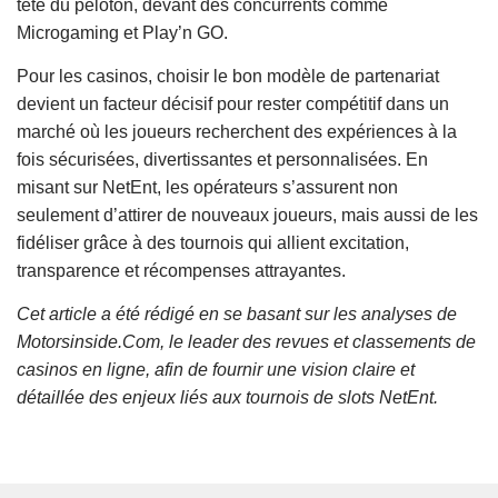
tête du peloton, devant des concurrents comme
Microgaming et Play’n GO.
Pour les casinos, choisir le bon modèle de partenariat
devient un facteur décisif pour rester compétitif dans un
marché où les joueurs recherchent des expériences à la
fois sécurisées, divertissantes et personnalisées. En
misant sur NetEnt, les opérateurs s’assurent non
seulement d’attirer de nouveaux joueurs, mais aussi de les
fidéliser grâce à des tournois qui allient excitation,
transparence et récompenses attrayantes.
Cet article a été rédigé en se basant sur les analyses de
Motorsinside.Com, le leader des revues et classements de
casinos en ligne, afin de fournir une vision claire et
détaillée des enjeux liés aux tournois de slots NetEnt.