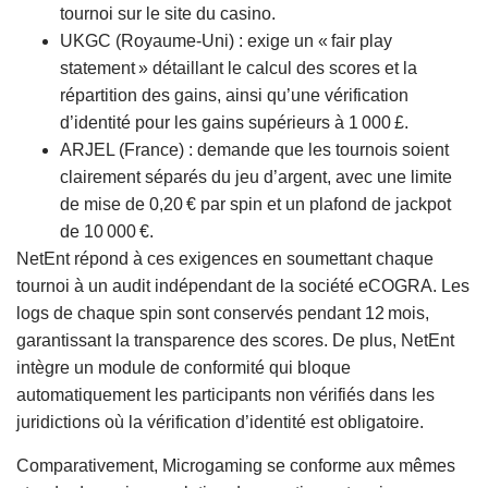
tournoi sur le site du casino.
UKGC (Royaume‑Uni) : exige un « fair play
statement » détaillant le calcul des scores et la
répartition des gains, ainsi qu’une vérification
d’identité pour les gains supérieurs à 1 000 £.
ARJEL (France) : demande que les tournois soient
clairement séparés du jeu d’argent, avec une limite
de mise de 0,20 € par spin et un plafond de jackpot
de 10 000 €.
NetEnt répond à ces exigences en soumettant chaque
tournoi à un audit indépendant de la société eCOGRA. Les
logs de chaque spin sont conservés pendant 12 mois,
garantissant la transparence des scores. De plus, NetEnt
intègre un module de conformité qui bloque
automatiquement les participants non vérifiés dans les
juridictions où la vérification d’identité est obligatoire.
Comparativement, Microgaming se conforme aux mêmes