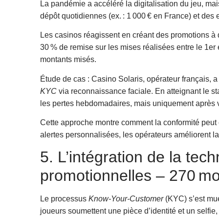
La pandémie a accéléré la digitalisation du jeu, ma
dépôt quotidiennes (ex. : 1 000 € en France) et des 
Les casinos réagissent en créant des promotions à d
30 % de remise sur les mises réalisées entre le 1er e
montants misés.
Étude de cas : Casino Solaris, opérateur français, a
KYC
via reconnaissance faciale. En atteignant le st
les pertes hebdomadaires, mais uniquement après v
Cette approche montre comment la conformité peut dev
alertes personnalisées, les opérateurs améliorent la 
5. L’intégration de la tec
promotionnelles – 270 mo
Le processus
Know‑Your‑Customer
(KYC) s’est mué 
joueurs soumettent une pièce d’identité et un sel