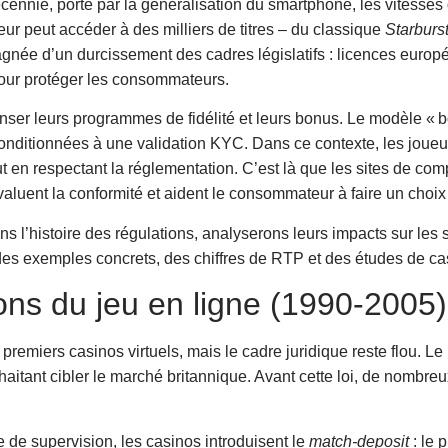
écennie, porté par la généralisation du smartphone, les vitesse
eur peut accéder à des milliers de titres – du classique
Starburs
née d’un durcissement des cadres législatifs : licences europé
pour protéger les consommateurs.
nser leurs programmes de fidélité et leurs bonus. Le modèle « b
 conditionnées à une validation KYC. Dans ce contexte, les joue
ut en respectant la réglementation. C’est là que les sites de 
 évaluent la conformité et aident le consommateur à faire un choix 
ons l’histoire des régulations, analyserons leurs impacts sur les 
 des exemples concrets, des chiffres de RTP et des études de cas
ons du jeu en ligne (1990‑2005
premiers casinos virtuels, mais le cadre juridique reste flou. Le
itant cibler le marché britannique. Avant cette loi, de nombreu
e de supervision, les casinos introduisent le
match‑deposit
: le 