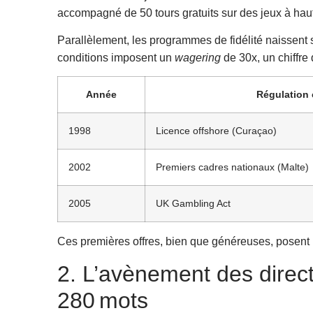
accompagné de 50 tours gratuits sur des jeux à 
Parallèlement, les programmes de fidélité naissen
conditions imposent un
wagering
de 30x, un chiffre 
Année
Régulation 
1998
Licence offshore (Curaçao)
2002
Premiers cadres nationaux (Malte)
2005
UK Gambling Act
Ces premières offres, bien que généreuses, posent l
2. L’avènement des direc
280 mots