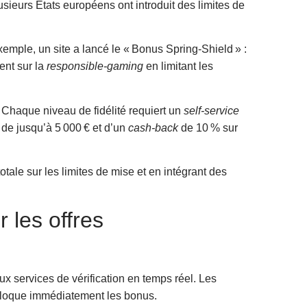
sieurs États européens ont introduit des limites de
emple, un site a lancé le « Bonus Spring‑Shield » :
ent sur la
responsible‑gaming
en limitant les
. Chaque niveau de fidélité requiert un
self‑service
de jusqu’à 5 000 € et d’un
cash‑back
de 10 % sur
tale sur les limites de mise et en intégrant des
 les offres
ux services de vérification en temps réel. Les
ébloque immédiatement les bonus.