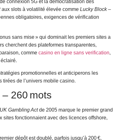
s de connexion 5G et la démocratisation des
t
aux slots à volatilité élevée comme
Lucky Block
–
ennes obligatoires, exigences de vérification
onus sans mise » qui dominait les premiers sites a
urs cherchent des plateformes transparentes,
comparaison, comme
casino en ligne sans verification
,
éclairé.
stratégies promotionnelles et anticiperons les
 tirées de l’univers mobile casino.
) – 260 mots
UK Gambling Act
de 2005 marque le premier grand
x sites fonctionnaient avec des licences offshore,
premier dépôt est doublé, parfois jusqu’à 200 €,