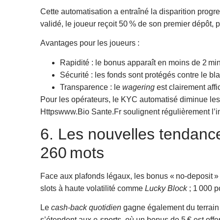
Cette automatisation a entraîné la disparition progre
validé, le joueur reçoit 50 % de son premier dépôt, p
Avantages pour les joueurs :
Rapidité : le bonus apparaît en moins de 2 min
Sécurité : les fonds sont protégés contre le bl
Transparence : le
wagering
est clairement affi
Pour les opérateurs, le KYC automatisé diminue les 
Httpswww.Bio Sante.Fr soulignent régulièrement l’imp
6. Les nouvelles tendance
260 mots
Face aux plafonds légaux, les bonus « no‑deposit 
slots à haute volatilité comme
Lucky Block
; 1 000 p
Le
cash‑back quotidien
gagne également du terrain 
s’étendent aux e‑sports, où un bonus de 5 € est off