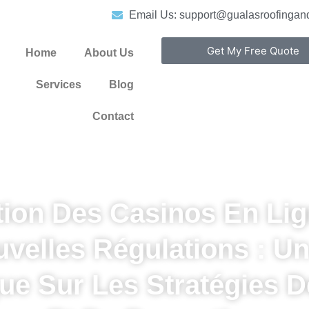
Email Us: support@gualasroofingan
Get My Free Quote
Home
About Us
Services
Blog
Contact
tion Des Casinos En Li
velles Régulations : U
que Sur Les Stratégies 