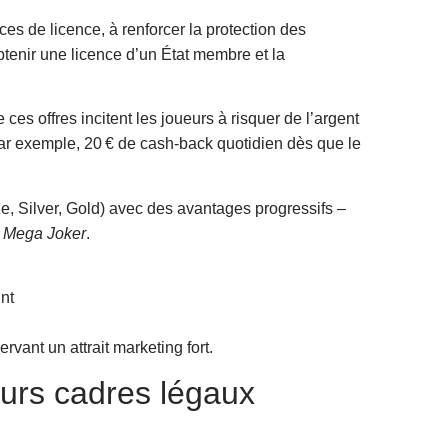
es de licence, à renforcer la protection des
tenir une licence d’un État membre et la
ces offres incitent les joueurs à risquer de l’argent
ar exemple, 20 € de cash‑back quotidien dès que le
e, Silver, Gold) avec des avantages progressifs –
s
Mega Joker
.
nt
vant un attrait marketing fort.
urs cadres légaux