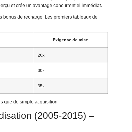
rçu et crée un avantage concurrentiel immédiat.
es bonus de recharge. Les premiers tableaux de
Exigence de mise
20x
30x
35x
us que de simple acquisition.
disation (2005‑2015) –