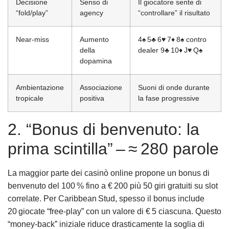
Decisione
Senso di
Il giocatore sente di
“fold/play”
agency
“controllare” il risultato
Near‑miss
Aumento
4♠ 5♣ 6♥ 7♦ 8♠ contro
della
dealer 9♣ 10♦ J♥ Q♠
dopamina
Ambientazione
Associazione
Suoni di onde durante
tropicale
positiva
la fase progressive
2. “Bonus di benvenuto: la
prima scintilla” – ≈ 280 parole
La maggior parte dei casinò online propone un bonus di
benvenuto del 100 % fino a € 200 più 50 giri gratuiti su slot
correlate. Per Caribbean Stud, spesso il bonus include
20 giocate “free‑play” con un valore di € 5 ciascuna. Questo
“money‑back” iniziale riduce drasticamente la soglia di