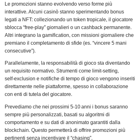
Le promozioni stanno evolvendo verso forme più
interattive. Alcuni casinò stanno sperimentando bonus
legati a NFT: collezionando un token tropicale, il giocatore
sblocca “free‑play” giornalieri o un cashback permanente.
Altri integrano la gamification, con missioni giornaliere che
premiano il completamento di sfide (es. “vincere 5 mani
consecutive”).
Parallelamente, la responsabilità di gioco sta diventando
un requisito normativo. Strumenti come limit‑setting,
self‑exclusion e notifiche di tempo di gioco vengono inseriti
direttamente nelle piattaforme, spesso in collaborazione
con enti di tutela del giocatore.
Prevediamo che nei prossimi 5‑10 anni i bonus saranno
sempre più personalizzati, basati su algoritmi di
comportamento e su dati di anonimato garantiti dalla
blockchain. Questo permetterà di offrire promozioni più
pertinenti senza incentivare il “chasing”.