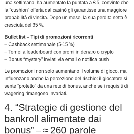
una settimana, ha aumentato la puntata a € 5, convinto che
la “cushion” offerta dal casinò gli garantisse una maggiore
probabilità di vincita. Dopo un mese, la sua perdita netta è
cresciuta del 35 %.
Bullet list – Tipi di promozioni ricorrenti
– Cashback settimanale (5‑15 %)
– Tornei a leaderboard con premi in denaro o crypto
– Bonus “mystery” inviati via email o notifica push
Le promozioni non solo aumentano il volume di gioco, ma
influenzano anche la percezione del rischio: il giocatore si
sente “protetto” da una rete di bonus, anche se i requisiti di
wagering rimangono invariati.
4. “Strategie di gestione del
bankroll alimentate dai
bonus” – ≈ 260 parole