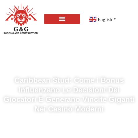
English
▼
Caribbean Stud: Come I Bonus
Influenzano Le Decisioni Dei
Giocatori E Generano Vincite Giganti
Nei Casinò Moderni