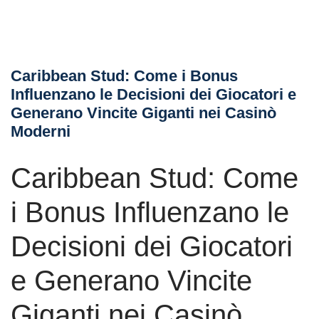
Caribbean Stud: Come i Bonus
Influenzano le Decisioni dei Giocatori e
Generano Vincite Giganti nei Casinò
Moderni
Caribbean Stud: Come
i Bonus Influenzano le
Decisioni dei Giocatori
e Generano Vincite
Giganti nei Casinò