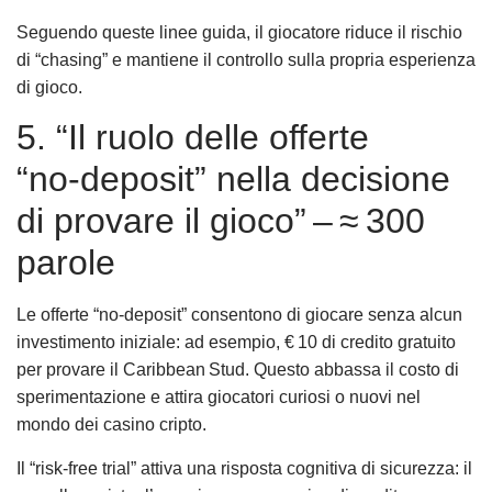
Seguendo queste linee guida, il giocatore riduce il rischio
di “chasing” e mantiene il controllo sulla propria esperienza
di gioco.
5. “Il ruolo delle offerte
“no‑deposit” nella decisione
di provare il gioco” – ≈ 300
parole
Le offerte “no‑deposit” consentono di giocare senza alcun
investimento iniziale: ad esempio, € 10 di credito gratuito
per provare il Caribbean Stud. Questo abbassa il costo di
sperimentazione e attira giocatori curiosi o nuovi nel
mondo dei casino cripto.
Il “risk‑free trial” attiva una risposta cognitiva di sicurezza: il