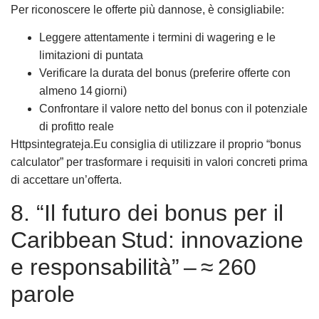
Per riconoscere le offerte più dannose, è consigliabile:
Leggere attentamente i termini di wagering e le
limitazioni di puntata
Verificare la durata del bonus (preferire offerte con
almeno 14 giorni)
Confrontare il valore netto del bonus con il potenziale
di profitto reale
Httpsintegrateja.Eu consiglia di utilizzare il proprio “bonus
calculator” per trasformare i requisiti in valori concreti prima
di accettare un’offerta.
8. “Il futuro dei bonus per il
Caribbean Stud: innovazione
e responsabilità” – ≈ 260
parole