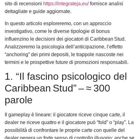
sito di recensioni
https://integrateja.eu/
fornisce analisi
dettagliate e guide aggiornate.
In questo articolo esploreremo, con un approccio
investigativo, come le diverse tipologie di bonus
influenzino le decisioni dei giocatori di Caribbean Stud.
Analizzeremo la psicologia dell’anticipazione, l’effetto
“anchoring” dei primi depositi, le trappole nascoste nei
termini e le prospettive future di promozioni responsabili.
1. “Il fascino psicologico del
Caribbean Stud” – ≈ 300
parole
Il gameplay è lineare: il giocatore riceve cinque carte, il
dealer ne riceve quattro e il giocatore può “fold” o “play”. La
possibilità di confrontare le proprie carte con quelle del
dealer genera un forte senso di controllo illusorio; anche se