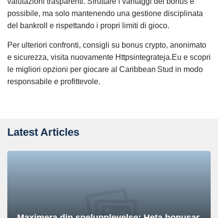
valutazioni trasparenti. Sfruttare i vantaggi dei bonus è
possibile, ma solo mantenendo una gestione disciplinata
del bankroll e rispettando i propri limiti di gioco.
Per ulteriori confronti, consigli su bonus crypto, anonimato
e sicurezza, visita nuovamente Httpsintegrateja.Eu e scopri
le migliori opzioni per giocare al Caribbean Stud in modo
responsabile e profittevole.
Latest Articles
Maximera din spelupplevelse: Heta bonusar