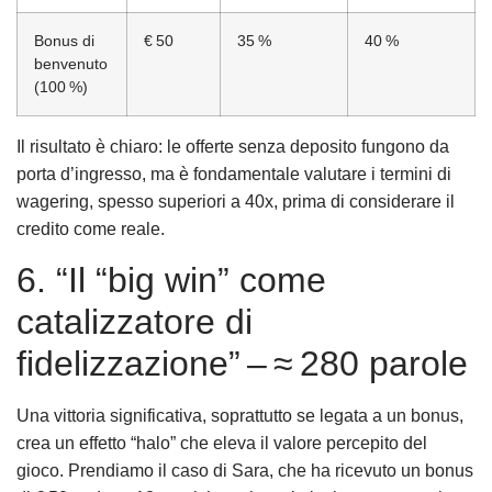
Bonus di
€ 50
35 %
40 %
benvenuto
(100 %)
Il risultato è chiaro: le offerte senza deposito fungono da
porta d’ingresso, ma è fondamentale valutare i termini di
wagering, spesso superiori a 40x, prima di considerare il
credito come reale.
6. “Il “big win” come
catalizzatore di
fidelizzazione” – ≈ 280 parole
Una vittoria significativa, soprattutto se legata a un bonus,
crea un effetto “halo” che eleva il valore percepito del
gioco. Prendiamo il caso di Sara, che ha ricevuto un bonus