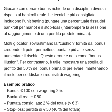
Giocare con denaro bonus richiede una disciplina diversa
rispetto al bankroll reale. Le tecniche più consigliate
includono l’unit betting (puntare una percentuale fissa del
bankroll per mano) e il stop‑loss (interrompere la sessione
al raggiungimento di una perdita predeterminata).
Molti giocatori sovrastimano la “cushion” fornita dal bonus,
credendo di poter permettersi puntate più alte senza
aumentare il rischio. Questo errore è noto come “bonus
illusion”. Per contrastarlo, è utile impostare una soglia di
profitto del 30 % del bonus prima di prelevare, mantenendo
il resto per soddisfare i requisiti di wagering.
Esempio pratico
– Bonus: € 100 con wagering 25x
– Bankroll reale: € 50
– Puntata consigliata: 2 % del totale (≈ € 3)
– Stop‑loss: perdita di € 30 (40 % del totale)