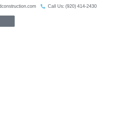
dconstruction.com
Call Us: (920) 414-2430