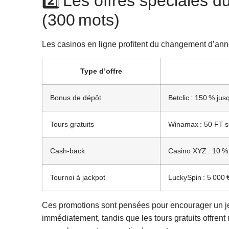
2️⃣ Les offres spéciales d
(300 mots)
Les casinos en ligne profitent du changement d’anné
Type d’offre
Bonus de dépôt
Betclic : 150 % jus
Tours gratuits
Winamax : 50 FT 
Cash‑back
Casino XYZ : 10 %
Tournoi à jackpot
LuckySpin : 5 000 
Ces promotions sont pensées pour encourager un je
immédiatement, tandis que les tours gratuits offrent