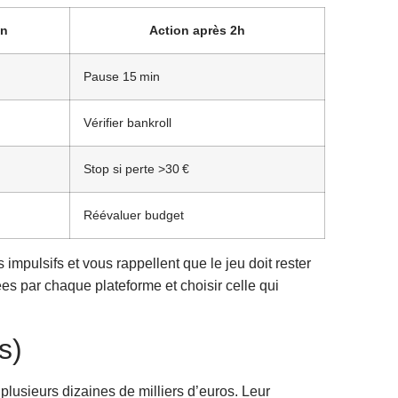
in
Action après 2h
Pause 15 min
Vérifier bankroll
Stop si perte >30 €
Réévaluer budget
mpulsifs et vous rappellent que le jeu doit rester
s par chaque plateforme et choisir celle qui
s)
plusieurs dizaines de milliers d’euros. Leur