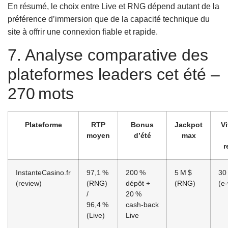
En résumé, le choix entre Live et RNG dépend autant de la
préférence d’immersion que de la capacité technique du
site à offrir une connexion fiable et rapide.
7. Analyse comparative des
plateformes leaders cet été –
270 mots
Plateforme
RTP
Bonus
Jackpot
Vi
moyen
d’été
max
r
InstanteCasino.fr
97,1 %
200 %
5 M $
30
(review)
(RNG)
dépôt +
(RNG)
(e‑
/
20 %
96,4 %
cash‑back
(Live)
Live