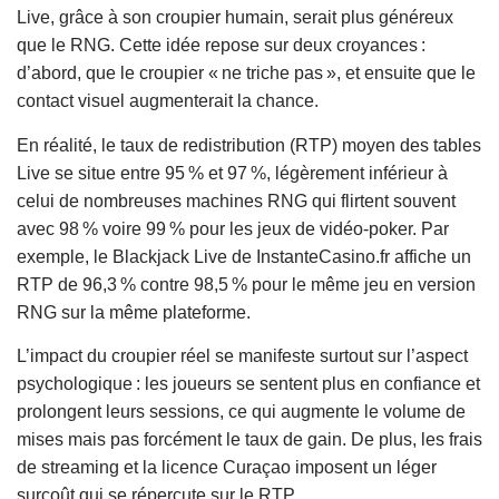
Live, grâce à son croupier humain, serait plus généreux
que le RNG. Cette idée repose sur deux croyances :
d’abord, que le croupier « ne triche pas », et ensuite que le
contact visuel augmenterait la chance.
En réalité, le taux de redistribution (RTP) moyen des tables
Live se situe entre 95 % et 97 %, légèrement inférieur à
celui de nombreuses machines RNG qui flirtent souvent
avec 98 % voire 99 % pour les jeux de vidéo‑poker. Par
exemple, le Blackjack Live de InstanteCasino.fr affiche un
RTP de 96,3 % contre 98,5 % pour le même jeu en version
RNG sur la même plateforme.
L’impact du croupier réel se manifeste surtout sur l’aspect
psychologique : les joueurs se sentent plus en confiance et
prolongent leurs sessions, ce qui augmente le volume de
mises mais pas forcément le taux de gain. De plus, les frais
de streaming et la licence Curaçao imposent un léger
surcoût qui se répercute sur le RTP.