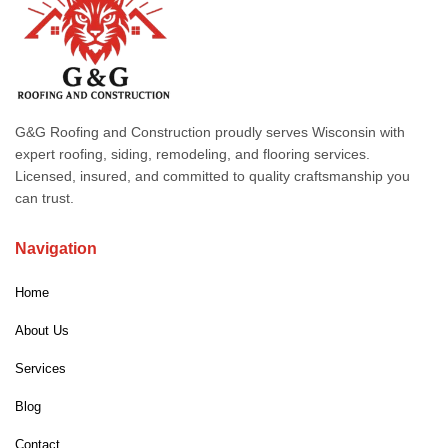
G&G Roofing and Construction proudly serves Wisconsin with
expert roofing, siding, remodeling, and flooring services.
Licensed, insured, and committed to quality craftsmanship you
can trust.
Navigation
Home
About Us
Services
Blog
Contact