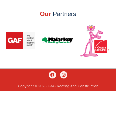
Our
Partners
Copyright © 2025 G&G Roofing and Construction