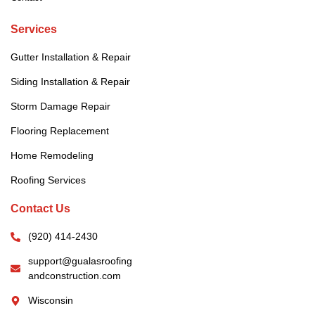
Services
Gutter Installation & Repair
Siding Installation & Repair
Storm Damage Repair
Flooring Replacement
Home Remodeling
Roofing Services
Contact Us
(920) 414-2430
support@gualasroofing
andconstruction.com
Wisconsin