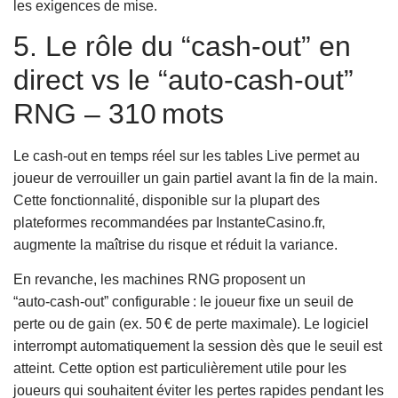
les exigences de mise.
5. Le rôle du “cash‑out” en
direct vs le “auto‑cash‑out”
RNG – 310 mots
Le cash‑out en temps réel sur les tables Live permet au
joueur de verrouiller un gain partiel avant la fin de la main.
Cette fonctionnalité, disponible sur la plupart des
plateformes recommandées par InstanteCasino.fr,
augmente la maîtrise du risque et réduit la variance.
En revanche, les machines RNG proposent un
“auto‑cash‑out” configurable : le joueur fixe un seuil de
perte ou de gain (ex. 50 € de perte maximale). Le logiciel
interrompt automatiquement la session dès que le seuil est
atteint. Cette option est particulièrement utile pour les
joueurs qui souhaitent éviter les pertes rapides pendant les