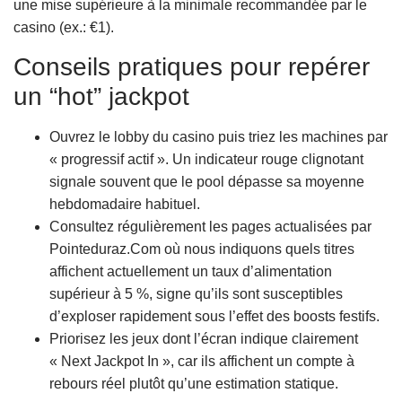
une mise supérieure à la minimale recommandée par le
casino (ex.: €1).
Conseils pratiques pour repérer
un “hot” jackpot
Ouvrez le lobby du casino puis triez les machines par
« progressif actif ». Un indicateur rouge clignotant
signale souvent que le pool dépasse sa moyenne
hebdomadaire habituel.
Consultez régulièrement les pages actualisées par
Pointeduraz.Com où nous indiquons quels titres
affichent actuellement un taux d’alimentation
supérieur à 5 %, signe qu’ils sont susceptibles
d’exploser rapidement sous l’effet des boosts festifs.
Priorisez les jeux dont l’écran indique clairement
« Next Jackpot In », car ils affichent un compte à
rebours réel plutôt qu’une estimation statique.