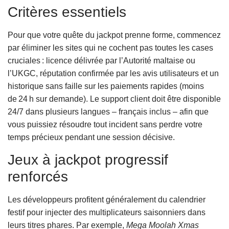
Critères essentiels
Pour que votre quête du jackpot prenne forme, commencez
par éliminer les sites qui ne cochent pas toutes les cases
cruciales : licence délivrée par l’Autorité maltaise ou
l’UKGC, réputation confirmée par les avis utilisateurs et un
historique sans faille sur les paiements rapides (moins
de 24 h sur demande). Le support client doit être disponible
24/7 dans plusieurs langues – français inclus – afin que
vous puissiez résoudre tout incident sans perdre votre
temps précieux pendant une session décisive.
Jeux à jackpot progressif
renforcés
Les développeurs profitent généralement du calendrier
festif pour injecter des multiplicateurs saisonniers dans
leurs titres phares. Par exemple,
Mega Moolah Xmas