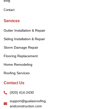
Blog
Contact
Services
Gutter Installation & Repair
Siding Installation & Repair
Storm Damage Repair
Flooring Replacement
Home Remodeling
Roofing Services
Contact Us
(920) 414-2430
support@gualasroofing
andconstruction.com