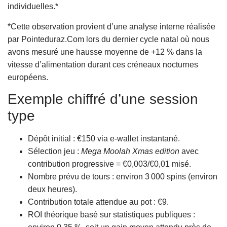
individuelles.*
*Cette observation provient d’une analyse interne réalisée
par Pointeduraz.Com lors du dernier cycle natal où nous
avons mesuré une hausse moyenne de +12 % dans la
vitesse d’alimentation durant ces créneaux nocturnes
européens.
Exemple chiffré d’une session
type
Dépôt initial : €150 via e‑wallet instantané.
Sélection jeu :
Mega Moolah Xmas edition
avec
contribution progressive = €0,003/€0,01 misé.
Nombre prévu de tours : environ 3 000 spins (environ
deux heures).
Contribution totale attendue au pot : €9.
ROI théorique basé sur statistiques publiques :