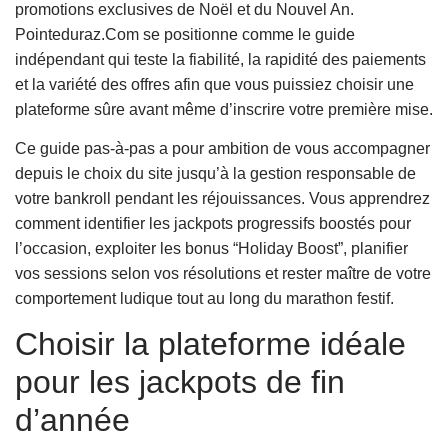
promotions exclusives de Noël et du Nouvel An.
Pointeduraz.Com se positionne comme le guide
indépendant qui teste la fiabilité, la rapidité des paiements
et la variété des offres afin que vous puissiez choisir une
plateforme sûre avant même d’inscrire votre première mise.
Ce guide pas‑à‑pas a pour ambition de vous accompagner
depuis le choix du site jusqu’à la gestion responsable de
votre bankroll pendant les réjouissances. Vous apprendrez
comment identifier les jackpots progressifs boostés pour
l’occasion, exploiter les bonus “Holiday Boost”, planifier
vos sessions selon vos résolutions et rester maître de votre
comportement ludique tout au long du marathon festif.
Choisir la plateforme idéale
pour les jackpots de fin
d’année