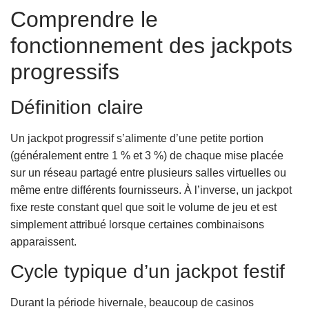
Comprendre le
fonctionnement des jackpots
progressifs
Définition claire
Un jackpot progressif s’alimente d’une petite portion
(généralement entre 1 % et 3 %) de chaque mise placée
sur un réseau partagé entre plusieurs salles virtuelles ou
même entre différents fournisseurs. À l’inverse, un jackpot
fixe reste constant quel que soit le volume de jeu et est
simplement attribué lorsque certaines combinaisons
apparaissent.
Cycle typique d’un jackpot festif
Durant la période hivernale, beaucoup de casinos