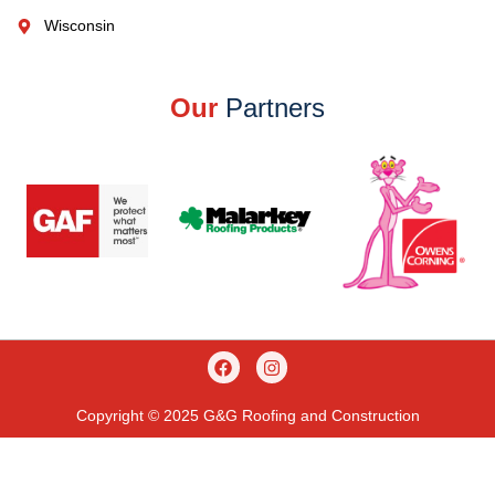
Wisconsin
Our
Partners
Copyright © 2025 G&G Roofing and Construction