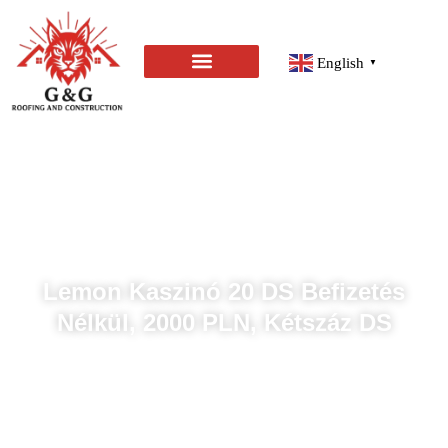
English
▼
Lemon Kaszinó 20 DS Befizetés
Nélkül, 2000 PLN, Kétszáz DS