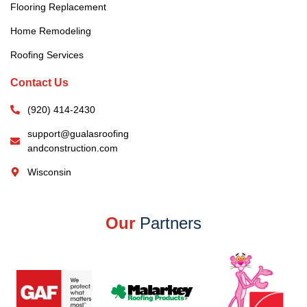
Flooring Replacement
Home Remodeling
Roofing Services
Contact Us
(920) 414-2430
support@gualasroofing
andconstruction.com
Wisconsin
Our
Partners