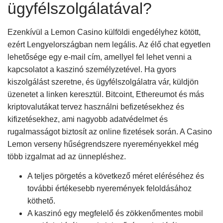
ügyfélszolgálatával?
Ezenkívül a Lemon Casino külföldi engedélyhez kötött,
ezért Lengyelországban nem legális. Az élő chat egyetlen
lehetősége egy e-mail cím, amellyel fel lehet venni a
kapcsolatot a kaszinó személyzetével. Ha gyors
kiszolgálást szeretne, és ügyfélszolgálatra vár, küldjön
üzenetet a linken keresztül. Bitcoint, Ethereumot és más
kriptovalutákat tervez használni befizetésekhez és
kifizetésekhez, ami nagyobb adatvédelmet és
rugalmasságot biztosít az online fizetések során. A Casino
Lemon verseny hűségrendszere nyereményekkel még
több izgalmat ad az ünnepléshez.
A teljes pörgetés a következő méret eléréséhez és
további értékesebb nyeremények feloldásához
köthető.
A kaszinó egy megfelelő és zökkenőmentes mobil