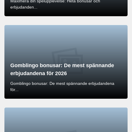
Maximera din spelupplevelse: Heta bonusar och
erbjudanden...
Gomblingo bonusar: De mest spännande
erbjudandena för 2026
Gomblingo bonusar: De mest spännande erbjudandena
för...