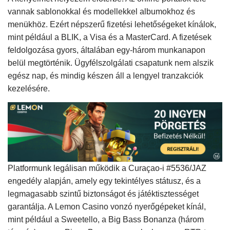
vannak sablonokkal és modellekkel albumokhoz és
menükhöz. Ezért népszerű fizetési lehetőségeket kínálok,
mint például a BLIK, a Visa és a MasterCard. A fizetések
feldolgozása gyors, általában egy-három munkanapon
belül megtörténik. Ügyfélszolgálati csapatunk nem alszik
egész nap, és mindig készen áll a lengyel tranzakciók
kezelésére.
Platformunk legálisan működik a Curaçao-i #5536/JAZ
engedély alapján, amely egy tekintélyes státusz, és a
legmagasabb szintű biztonságot és játéktisztességet
garantálja. A Lemon Casino vonzó nyerőgépeket kínál,
mint például a Sweetello, a Big Bass Bonanza (három