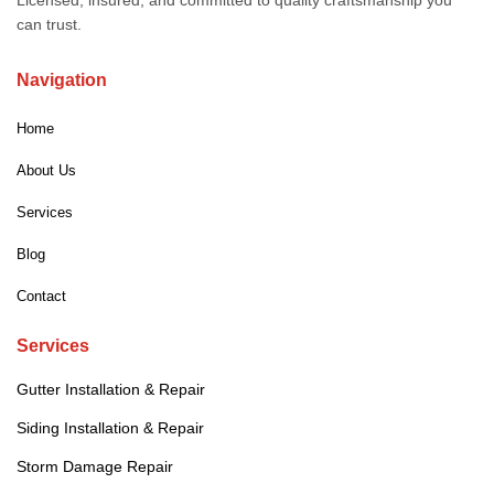
can trust.
Navigation
Home
About Us
Services
Blog
Contact
Services
Gutter Installation & Repair
Siding Installation & Repair
Storm Damage Repair