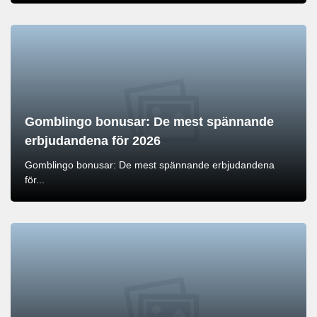
Gomblingo bonusar: De mest spännande
erbjudandena för 2026
Gomblingo bonusar: De mest spännande erbjudandena
för...