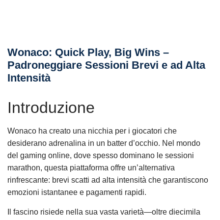
Wonaco: Quick Play, Big Wins –
Padroneggiare Sessioni Brevi e ad Alta
Intensità
Introduzione
Wonaco ha creato una nicchia per i giocatori che
desiderano adrenalina in un batter d’occhio. Nel mondo
del gaming online, dove spesso dominano le sessioni
marathon, questa piattaforma offre un’alternativa
rinfrescante: brevi scatti ad alta intensità che garantiscono
emozioni istantanee e pagamenti rapidi.
Il fascino risiede nella sua vasta varietà—oltre diecimila