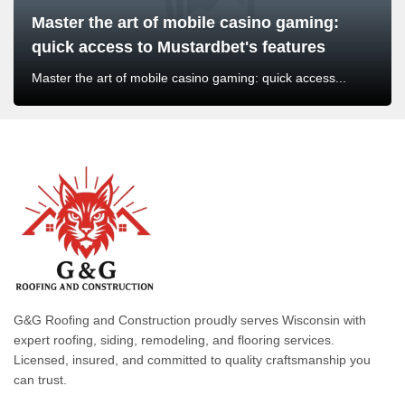
Master the art of mobile casino gaming:
quick access to Mustardbet's features
Master the art of mobile casino gaming: quick access...
G&G Roofing and Construction proudly serves Wisconsin with
expert roofing, siding, remodeling, and flooring services.
Licensed, insured, and committed to quality craftsmanship you
can trust.