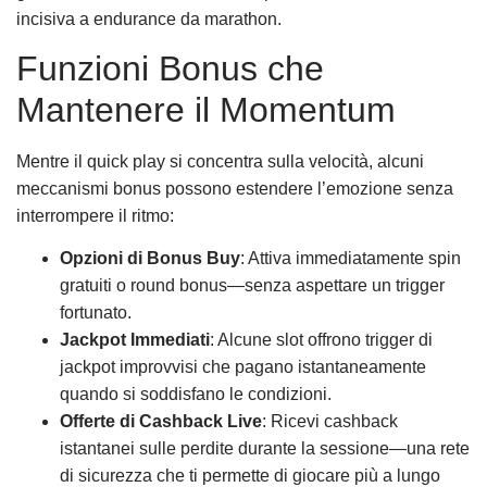
incisiva a endurance da marathon.
Funzioni Bonus che
Mantenere il Momentum
Mentre il quick play si concentra sulla velocità, alcuni
meccanismi bonus possono estendere l’emozione senza
interrompere il ritmo:
Opzioni di Bonus Buy
: Attiva immediatamente spin
gratuiti o round bonus—senza aspettare un trigger
fortunato.
Jackpot Immediati
: Alcune slot offrono trigger di
jackpot improvvisi che pagano istantaneamente
quando si soddisfano le condizioni.
Offerte di Cashback Live
: Ricevi cashback
istantanei sulle perdite durante la sessione—una rete
di sicurezza che ti permette di giocare più a lungo