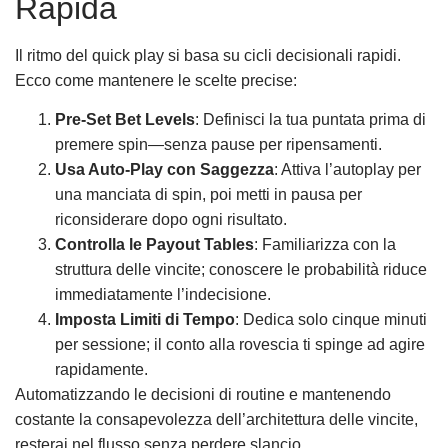
Rapida
Il ritmo del quick play si basa su cicli decisionali rapidi.
Ecco come mantenere le scelte precise:
Pre‑Set Bet Levels
: Definisci la tua puntata prima di
premere spin—senza pause per ripensamenti.
Usa Auto‑Play con Saggezza
: Attiva l’autoplay per
una manciata di spin, poi metti in pausa per
riconsiderare dopo ogni risultato.
Controlla le Payout Tables
: Familiarizza con la
struttura delle vincite; conoscere le probabilità riduce
immediatamente l’indecisione.
Imposta Limiti di Tempo
: Dedica solo cinque minuti
per sessione; il conto alla rovescia ti spinge ad agire
rapidamente.
Automatizzando le decisioni di routine e mantenendo
costante la consapevolezza dell’architettura delle vincite,
resterai nel flusso senza perdere slancio.