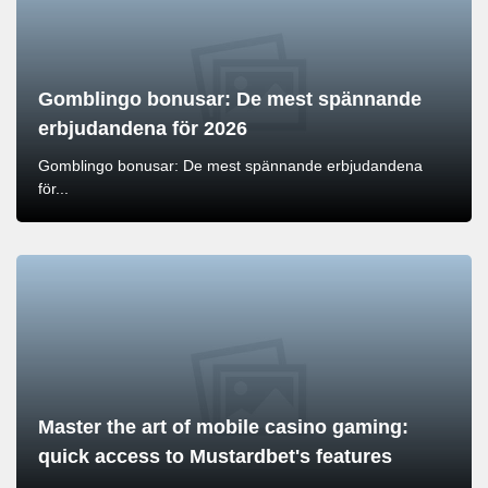
Gomblingo bonusar: De mest spännande
erbjudandena för 2026
Gomblingo bonusar: De mest spännande erbjudandena
för...
Master the art of mobile casino gaming:
quick access to Mustardbet's features