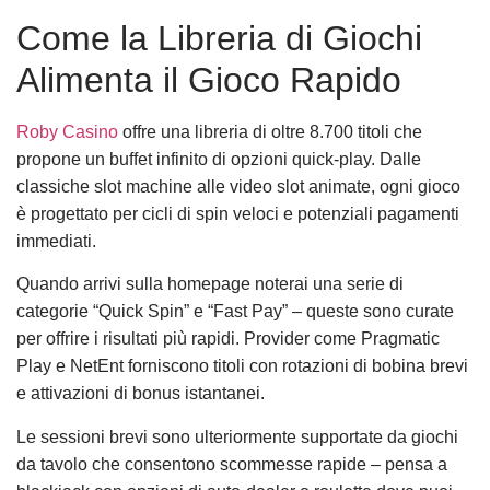
Come la Libreria di Giochi
Alimenta il Gioco Rapido
Roby Casino
offre una libreria di oltre 8.700 titoli che
propone un buffet infinito di opzioni quick‑play. Dalle
classiche slot machine alle video slot animate, ogni gioco
è progettato per cicli di spin veloci e potenziali pagamenti
immediati.
Quando arrivi sulla homepage noterai una serie di
categorie “Quick Spin” e “Fast Pay” – queste sono curate
per offrire i risultati più rapidi. Provider come Pragmatic
Play e NetEnt forniscono titoli con rotazioni di bobina brevi
e attivazioni di bonus istantanei.
Le sessioni brevi sono ulteriormente supportate da giochi
da tavolo che consentono scommesse rapide – pensa a