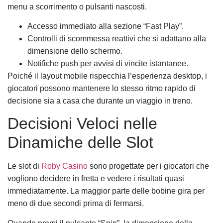
menu a scorrimento o pulsanti nascosti.
Accesso immediato alla sezione “Fast Play”.
Controlli di scommessa reattivi che si adattano alla
dimensione dello schermo.
Notifiche push per avvisi di vincite istantanee.
Poiché il layout mobile rispecchia l’esperienza desktop, i
giocatori possono mantenere lo stesso ritmo rapido di
decisione sia a casa che durante un viaggio in treno.
Decisioni Veloci nelle
Dinamiche delle Slot
Le slot di
Roby Casino
sono progettate per i giocatori che
vogliono decidere in fretta e vedere i risultati quasi
immediatamente. La maggior parte delle bobine gira per
meno di due secondi prima di fermarsi.