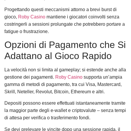
Progettando questi meccanismi attorno a brevi burst di
gioco,
Roby Casino
mantiene i giocatori coinvolti senza
costringerli a sessioni prolungate che potrebbero portare a
fatigue o frustrazione.
Opzioni di Pagamento che Si
Adattano al Gioco Rapido
La velocità non si limita al gameplay; si estende anche alla
gestione dei pagamenti.
Roby Casino
supporta un’ampia
gamma di metodi di pagamento, tra cui Visa, Mastercard,
Skrill, Neteller, Revolut, Bitcoin, Ethereum e altri.
Depositi possono essere effettuati istantaneamente tramite
la maggior parte degli e-wallet e criptovalute – senza tempi
di attesa per verifica o trasferimento fondi.
Se devi prelevare le vincite dopo una sessione rapida, il