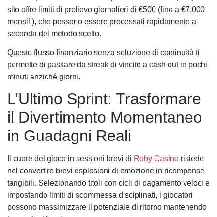
sito offre limiti di prelievo giornalieri di €500 (fino a €7.000
mensili), che possono essere processati rapidamente a
seconda del metodo scelto.
Questo flusso finanziario senza soluzione di continuità ti
permette di passare da streak di vincite a cash out in pochi
minuti anziché giorni.
L’Ultimo Sprint: Trasformare
il Divertimento Momentaneo
in Guadagni Reali
Il cuore del gioco in sessioni brevi di
Roby Casino
risiede
nel convertire brevi esplosioni di emozione in ricompense
tangibili. Selezionando titoli con cicli di pagamento veloci e
impostando limiti di scommessa disciplinati, i giocatori
possono massimizzare il potenziale di ritorno mantenendo