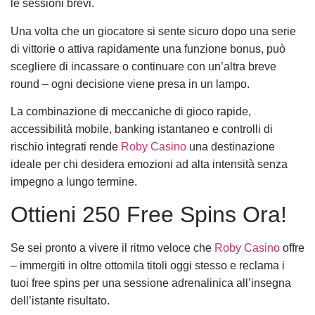
le sessioni brevi.
Una volta che un giocatore si sente sicuro dopo una serie
di vittorie o attiva rapidamente una funzione bonus, può
scegliere di incassare o continuare con un’altra breve
round – ogni decisione viene presa in un lampo.
La combinazione di meccaniche di gioco rapide,
accessibilità mobile, banking istantaneo e controlli di
rischio integrati rende
Roby Casino
una destinazione
ideale per chi desidera emozioni ad alta intensità senza
impegno a lungo termine.
Ottieni 250 Free Spins Ora!
Se sei pronto a vivere il ritmo veloce che
Roby Casino
offre
– immergiti in oltre ottomila titoli oggi stesso e reclama i
tuoi free spins per una sessione adrenalinica all’insegna
dell’istante risultato.