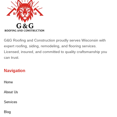
G&G Roofing and Construction proudly serves Wisconsin with
expert roofing, siding, remodeling, and flooring services.
Licensed, insured, and committed to quality craftsmanship you
can trust.
Navigation
Home
About Us
Services
Blog