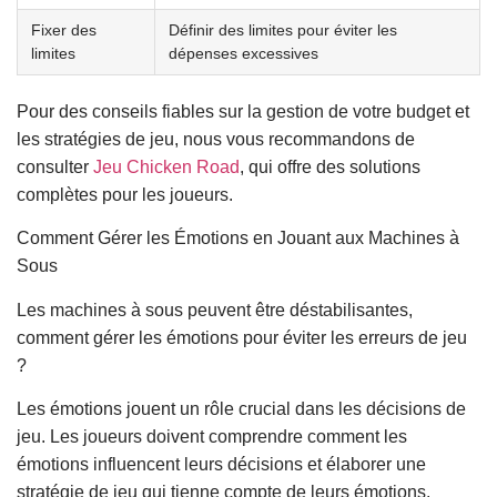
Fixer des
Définir des limites pour éviter les
limites
dépenses excessives
Pour des conseils fiables sur la gestion de votre budget et
les stratégies de jeu, nous vous recommandons de
consulter
Jeu Chicken Road
, qui offre des solutions
complètes pour les joueurs.
Comment Gérer les Émotions en Jouant aux Machines à
Sous
Les machines à sous peuvent être déstabilisantes,
comment gérer les émotions pour éviter les erreurs de jeu
?
Les émotions jouent un rôle crucial dans les décisions de
jeu. Les joueurs doivent comprendre comment les
émotions influencent leurs décisions et élaborer une
stratégie de jeu qui tienne compte de leurs émotions.