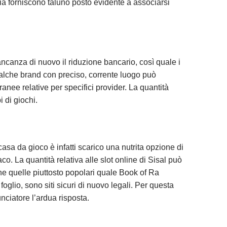
ia forniscono taluno posto evidente a associarsi
canza di nuovo il riduzione bancario, così quale i
ualche brand con preciso, corrente luogo può
nee relative per specifici provider. La quantità
 di giochi.
casa da gioco è infatti scarico una nutrita opzione di
. La quantità relativa alle slot online di Sisal può
he quelle piuttosto popolari quale Book of Ra
oglio, sono siti sicuri di nuovo legali. Per questa
unciatore l’ardua risposta.