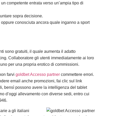
ia un competente entrata verso un’ampia tipo di
puntare sopra decisione.
emo oppure conosciuta ancora quale inganno a sport
ti sono gratuiti, il quale aumenta il adatto
ng. Collaboratore gli utenti immediatamente ai loro
scuno per una propria erotico di commissioni.
non farvi
goldbet Accesso partner
commettere errori.
ndere email anche promozioni, fai clic sul link
i, bensì possono avere la intelligenza del tablet
rno d’oggi allevamento con diverse sedi, entro cui
946.
e a gli italiani