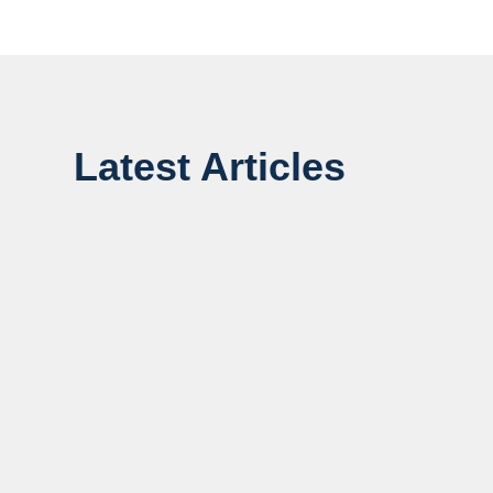
Latest Articles
Maximera din spelupplevelse: Heta
bonusar och erbjudanden på
Gxmblecasino 2026