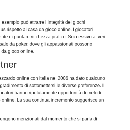
 esempio può attrarre l’integrità dei giochi
us rispetto ai casa da gioco online. I giocatori
nte di puntare ricchezza pratico.
Successivo ai veri
e sale da poker, dove gli appassionati possono
a da gioco online.
rtner
’azzardo online con Italia nel 2006 ha dato qualcuno
gradimento di sottomettersi le diverse preferenze. Il
giocatori hanno ripetutamente opportunità di metodi
oco online. La sua continua incremento suggerisce un
vengono menzionati dal momento che si parla di