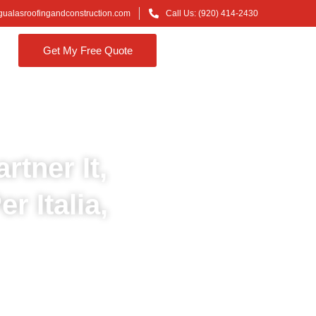
gualasroofingandconstruction.com
Call Us: (920) 414-2430
Get My Free Quote
rtner It,
r Italia,