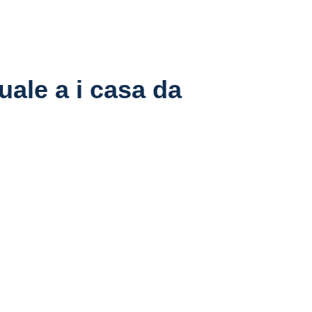
uale a i casa da