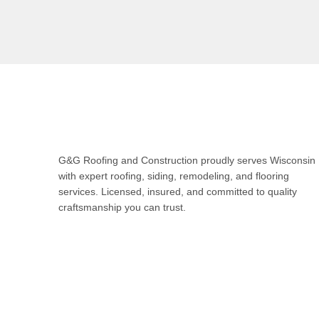
G&G Roofing and Construction proudly serves Wisconsin
with expert roofing, siding, remodeling, and flooring
services. Licensed, insured, and committed to quality
craftsmanship you can trust.