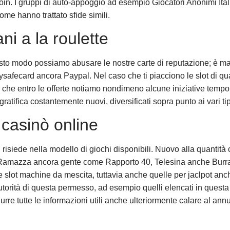
oin. I gruppi di auto-appoggio ad esempio Giocatori Anonimi Ital
me hanno trattato sfide simili.
ani a la roulette
to modo possiamo abusare le nostre carte di reputazione; è man
aysafecard ancora Paypal. Nel caso che ti piacciono le slot di q
 che entro le offerte notiamo nondimeno alcune iniziative tempora
atifica costantemente nuovi, diversificati sopra punto ai vari tipi
 casinò online
l risiede nella modello di giochi disponibili. Nuovo alla quantità 
, Ramazza ancora gente come Rapporto 40, Telesina anche Burraco
e slot machine da mescita, tuttavia anche quelle per jaclpot anc
utorità di questa permesso, ad esempio quelli elencati in questa f
durre tutte le informazioni utili anche ulteriormente calare al ann