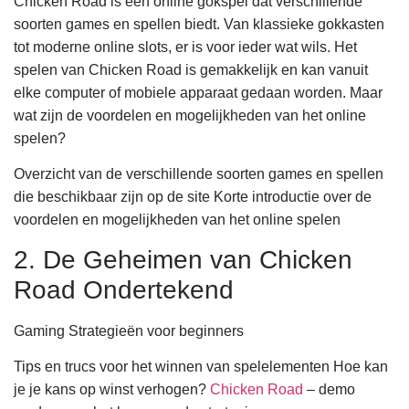
Chicken Road is een online gokspel dat verschillende
soorten games en spellen biedt. Van klassieke gokkasten
tot moderne online slots, er is voor ieder wat wils. Het
spelen van Chicken Road is gemakkelijk en kan vanuit
elke computer of mobiele apparaat gedaan worden. Maar
wat zijn de voordelen en mogelijkheden van het online
spelen?
Overzicht van de verschillende soorten games en spellen
die beschikbaar zijn op de site Korte introductie over de
voordelen en mogelijkheden van het online spelen
2. De Geheimen van Chicken
Road Ondertekend
Gaming Strategieën voor beginners
Tips en trucs voor het winnen van spelelementen Hoe kan
je je kans op winst verhogen?
Chicken Road
– demo