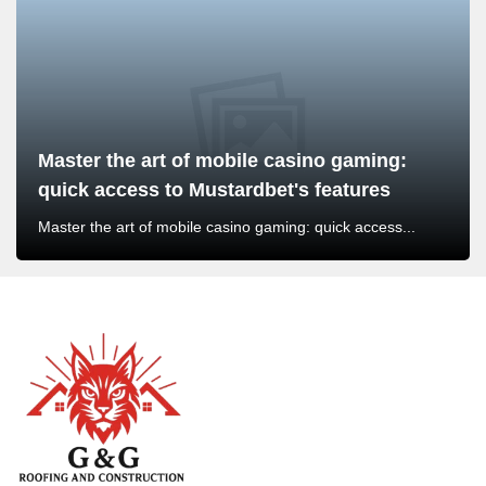
Master the art of mobile casino gaming:
quick access to Mustardbet's features
Master the art of mobile casino gaming: quick access...