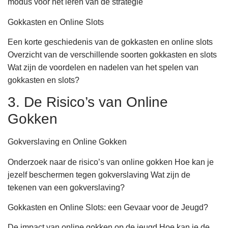
modus voor het leren van de strategie
Gokkasten en Online Slots
Een korte geschiedenis van de gokkasten en online slots
Overzicht van de verschillende soorten gokkasten en slots
Wat zijn de voordelen en nadelen van het spelen van
gokkasten en slots?
3. De Risico’s van Online
Gokken
Gokverslaving en Online Gokken
Onderzoek naar de risico’s van online gokken Hoe kan je
jezelf beschermen tegen gokverslaving Wat zijn de
tekenen van een gokverslaving?
Gokkasten en Online Slots: een Gevaar voor de Jeugd?
De impact van online gokken op de jeugd Hoe kan je de