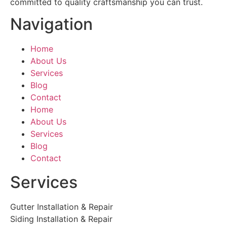
committed to quality craftsmanship you can trust.
Navigation
Home
About Us
Services
Blog
Contact
Home
About Us
Services
Blog
Contact
Services
Gutter Installation & Repair
Siding Installation & Repair