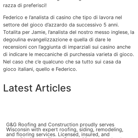
razza di preferisci!
Federico e l’analista di casino che tipo di lavora nel
settore del gioco d’azzardo da successivo 5 anni.
Totalita per Jamie, l’analista del nostro messo inglese, la
degoulina evangelizzazione e quella di dare le
recensioni con l’aggiunta di imparziali sui casino anche
di indicare le meccaniche di purchessia varieta di gioco.
Maximera din spelupplevelse: Heta
Nel caso che c’e qualcuno che sa tutto sui casa da
gioco italiani, quello e Federico.
bonusar och erbjudanden på
Gomblingo bonusar: De mest spännande
Master the art of mobile casino gaming:
Gxmblecasino 2026
erbjudandena för 2026
Latest Articles
quick access to Mustardbet's features
G&G Roofing and Construction proudly serves
Wisconsin with expert roofing, siding, remodeling,
and flooring services. Licensed, insured, and