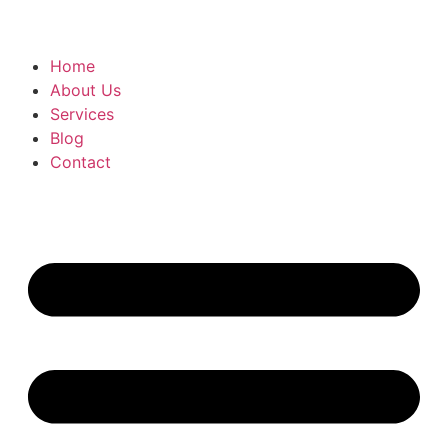
Home
About Us
Services
Blog
Contact