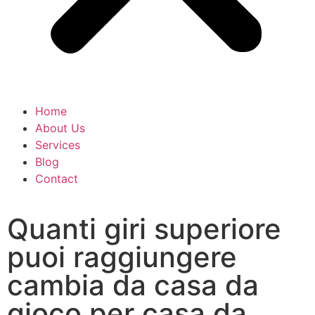
Home
About Us
Services
Blog
Contact
Quanti giri superiore
puoi raggiungere
cambia da casa da
gioco per casa da