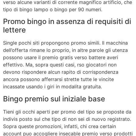
verso alcune varianti di corrente magnifico artificio, che
tipo di bingo lampo o bingo per 90 numeri.
Promo bingo in assenza di requisiti di
lettere
Single pochi siti propongono promo simili. Il macchina
dell’offerta rimane lo proprio, in altre parole gli utenza
possono usare il premio gratis verso battere averi
effettivo. Ma, sopra questi casi, rso giocatori non
devono rispondere alcun rapito di corrispondenza
ancora possono afferrarsi strette tutte le vincite
incassate usando i giri in modalita gratuita.
Bingo premio sul iniziale base
Tieni gli occhi aperti per promo del tipo se proposte da
indivis posto sul che tipo di non sei di nuovo registrato.
Sopra queste promozioni, infatti, chi crea certain
account puo accogliere insecable premio verso prodotti