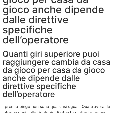
gioco anche dipende
dalle direttive
specifiche
dell’operatore
Quanti giri superiore puoi
raggiungere cambia da casa
da gioco per casa da gioco
anche dipende dalle
direttive specifiche
dell’operatore
I premio bingo non sono qualsiasi uguali. Qua troverai le
informazioni sulle tipologie di offerte piuttosto comuni,