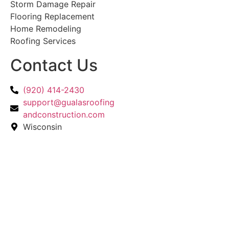
Storm Damage Repair
Flooring Replacement
Home Remodeling
Roofing Services
Contact Us
(920) 414-2430
support@gualasroofing
andconstruction.com
Wisconsin