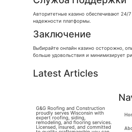
Авторитетные казино обеспечивают 24/7 
надежности платформы.
Заключение
Выбирайте онлайн казино осторожно, опи
больше удовольствия и минимизирует ри
Latest Articles
Maximera din spelupplevelse: H
Gomblingo bonusar: De mest sp
Master the art of mobile casino 
Maximera din spelupplevelse: Heta bonusar 
Gomblingo bonusar: De mest spännande erbj
Master the art of mobile casino gaming: quic
Na
G&G Roofing and Construction
proudly serves Wisconsin with
Ho
expert roofing, siding,
remodeling, and flooring services.
Licensed, insured, and committed
Ab
to quality craftsmanship you can