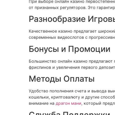
При выборе онлайн казино первостепенн
от признанных регуляторов. Это гаранти
Разнообразие Игров
Качественное казино предлагает широки
современных видеослотов с прогрессивн
Бонусы и Промоции
Большинство онлайн казино предлагают 
фриспинов и увеличения первого депози
Методы Оплаты
Удобство пополнения счета и вывода вы
кошельки, криптовалюту и другие способ
внимание на
драгон мани
, который предл
Служба Поддержки