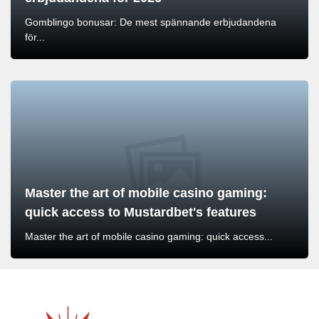
Gomblingo bonusar: De mest spännande erbjudandena
för...
Master the art of mobile casino gaming:
quick access to Mustardbet's features
Master the art of mobile casino gaming: quick access...