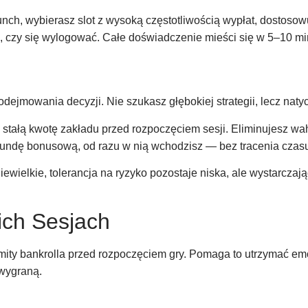
nch, wybierasz slot z wysoką częstotliwością wypłat, dostosowu
 czy się wylogować. Całe doświadczenie mieści się w 5–10 mi
jmowania decyzji. Nie szukasz głębokiej strategii, lecz natyc
 stałą kwotę zakładu przed rozpoczęciem sesji. Eliminujesz wa
rundę bonusową, od razu w nią wchodzisz — bez tracenia czas
iewielkie, tolerancja na ryzyko pozostaje niska, ale wystarcza
ich Sesjach
limity bankrolla przed rozpoczęciem gry. Pomaga to utrzymać e
 wygraną.