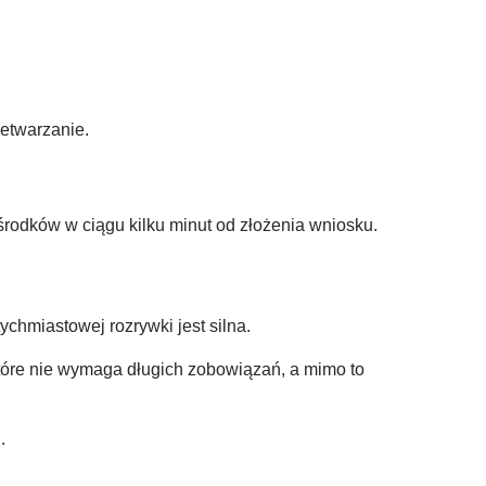
etwarzanie.
rodków w ciągu kilku minut od złożenia wniosku.
chmiastowej rozrywki jest silna.
tóre nie wymaga długich zobowiązań, a mimo to
.