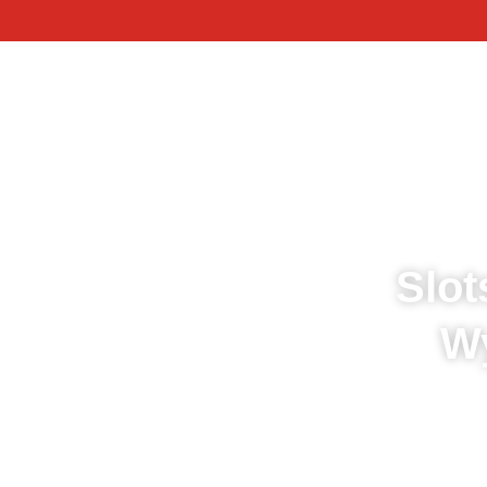
Slot
Wy