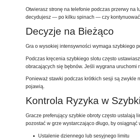
Otwierasz stronę na telefonie podczas przerwy na lu
decydujesz — po kilku spinach — czy kontynuować,
Decyzje na Bieżąco
Gra o wysokiej intensywności wymaga szybkiego pode
Podczas kręcenia szybkiego slotu często ustawiasz
obracających się bębnów. Jeśli wygrana uruchomi 
Ponieważ stawki podczas krótkich sesji są zwykle n
pojawią.
Kontrola Ryzyka w Szybk
Gracze preferujący szybkie obroty często ustalają 
pozostać w grze wystarczająco długo, by osiągnąć
Ustalenie dziennego lub sesyjnego limitu