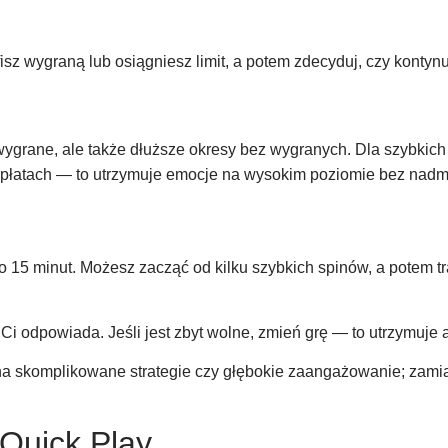
fisz wygraną lub osiągniesz limit, a potem zdecyduj, czy kontyn
ygrane, ale także dłuższe okresy bez wygranych. Dla szybkich 
ypłatach — to utrzymuje emocje na wysokim poziomie bez nadm
o 15 minut. Możesz zacząć od kilku szybkich spinów, a potem t
i odpowiada. Jeśli jest zbyt wolne, zmień grę — to utrzymuje 
 na skomplikowane strategie czy głębokie zaangażowanie; zamias
Quick Play