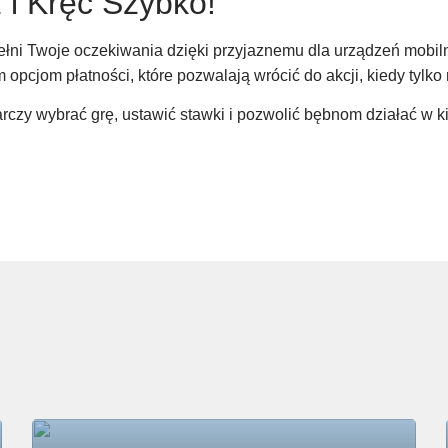
i Kręć Szybko!
ełni Twoje oczekiwania dzięki przyjaznemu dla urządzeń mobilny
opcjom płatności, które pozwalają wrócić do akcji, kiedy tylko
czy wybrać grę, ustawić stawki i pozwolić bębnom działać w ki