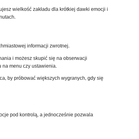
jesz wielkość zakładu dla krótkiej dawki emocji i
nutach.
hmiastowej informacji zwrotnej.
hania i możesz skupić się na obserwacji
u na menu czy ustawienia.
jąca, by próbować większych wygranych, gdy się
mocje pod kontrolą, a jednocześnie pozwala