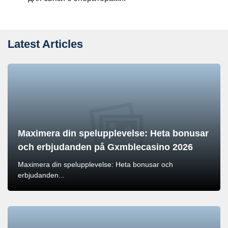
Latest Articles
Maximera din spelupplevelse: Heta bonusar
och erbjudanden på Gxmblecasino 2026
Maximera din spelupplevelse: Heta bonusar och
erbjudanden...