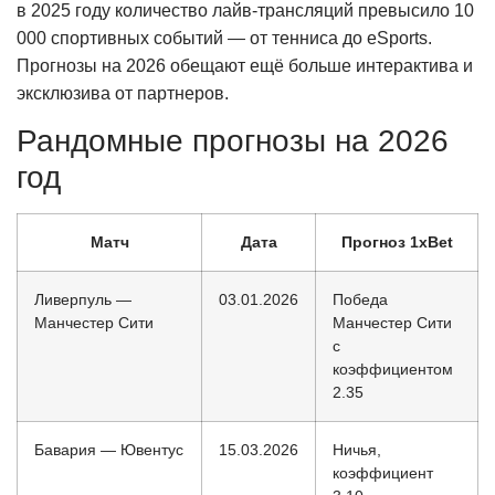
в 2025 году количество лайв-трансляций превысило 10
000 спортивных событий — от тенниса до eSports.
Прогнозы на 2026 обещают ещё больше интерактива и
эксклюзива от партнеров.
Рандомные прогнозы на 2026
год
Матч
Дата
Прогноз 1xBet
Ливерпуль —
03.01.2026
Победа
Манчестер Сити
Манчестер Сити
с
коэффициентом
2.35
Бавария — Ювентус
15.03.2026
Ничья,
коэффициент