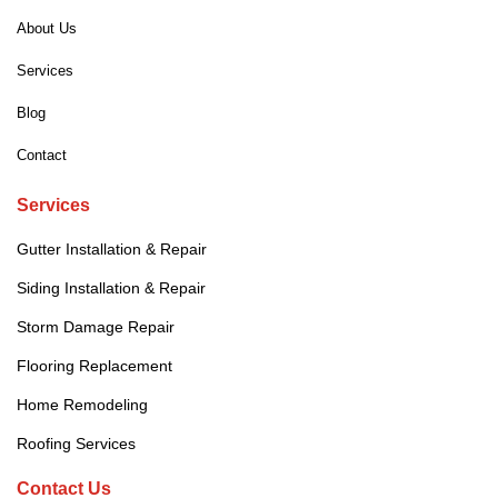
About Us
Services
Blog
Contact
Services
Gutter Installation & Repair
Siding Installation & Repair
Storm Damage Repair
Flooring Replacement
Home Remodeling
Roofing Services
Contact Us