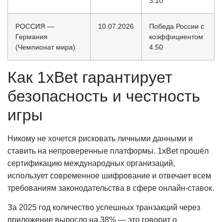
3.10
РОССИЯ —
10.07.2026
Победа России с
Германия
коэффициентом
(Чемпионат мира)
4.50
Как 1xBet гарантирует
безопасность и честность
игры
Никому не хочется рисковать личными данными и
ставить на непроверенные платформы. 1xBet прошёл
сертификацию международных организаций,
использует современное шифрование и отвечает всем
требованиям законодательства в сфере онлайн-ставок.
За 2025 год количество успешных транзакций через
приложение выросло на 38% — это говорит о