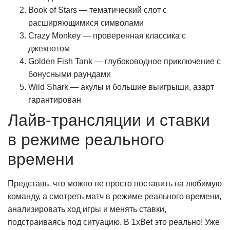
Book of Stars — тематический слот с
расширяющимися символами
Crazy Monkey — проверенная классика с
джекпотом
Golden Fish Tank — глубоководное приключение с
бонусными раундами
Wild Shark — акулы и большие выигрыши, азарт
гарантирован
Лайв-трансляции и ставки
в режиме реального
времени
Представь, что можно не просто поставить на любимую
команду, а смотреть матч в режиме реального времени,
анализировать ход игры и менять ставки,
подстраиваясь под ситуацию. В 1xBet это реально! Уже