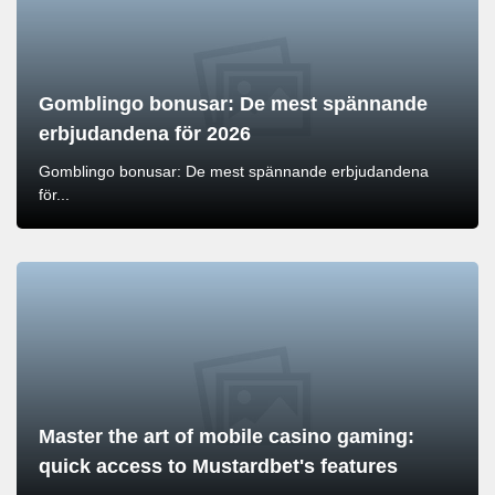
Gomblingo bonusar: De mest spännande
erbjudandena för 2026
Gomblingo bonusar: De mest spännande erbjudandena
för...
Master the art of mobile casino gaming:
quick access to Mustardbet's features