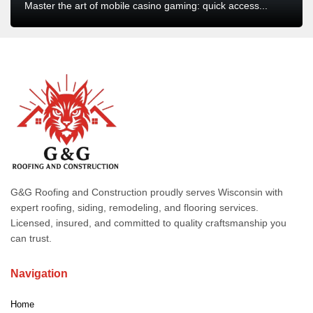
Master the art of mobile casino gaming: quick access...
G&G Roofing and Construction proudly serves Wisconsin with
expert roofing, siding, remodeling, and flooring services.
Licensed, insured, and committed to quality craftsmanship you
can trust.
Navigation
Home