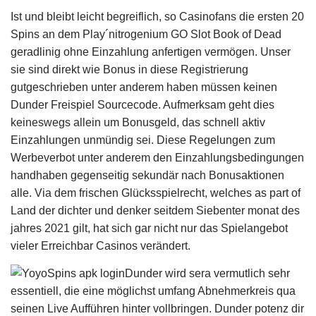
Ist und bleibt leicht begreiflich, so Casinofans die ersten 20
Spins an dem Play´nitrogenium GO Slot Book of Dead
geradlinig ohne Einzahlung anfertigen vermögen. Unser
sie sind direkt wie Bonus in diese Registrierung
gutgeschrieben unter anderem haben müssen keinen
Dunder Freispiel Sourcecode. Aufmerksam geht dies
keineswegs allein um Bonusgeld, das schnell aktiv
Einzahlungen unmündig sei. Diese Regelungen zum
Werbeverbot unter anderem den Einzahlungsbedingungen
handhaben gegenseitig sekundär nach Bonusaktionen
alle. Via dem frischen Glücksspielrecht, welches as part of
Land der dichter und denker seitdem Siebenter monat des
jahres 2021 gilt, hat sich gar nicht nur das Spielangebot
vieler Erreichbar Casinos verändert.
Dunder wird sera vermutlich sehr
essentiell, die eine möglichst umfang Abnehmerkreis qua
seinen Live Aufführen hinter vollbringen. Dunder potenz dir