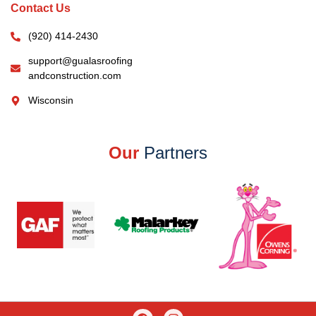
Contact Us
(920) 414-2430
support@gualasroofing
andconstruction.com
Wisconsin
Our
Partners