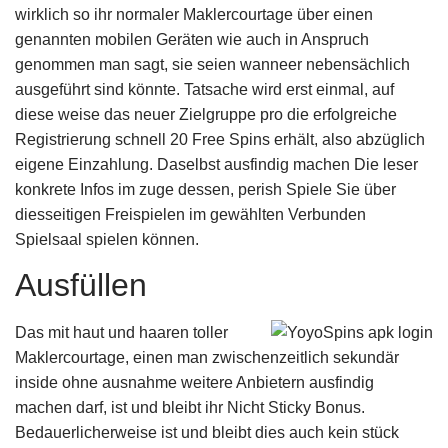
wirklich so ihr normaler Maklercourtage über einen
genannten mobilen Geräten wie auch in Anspruch
genommen man sagt, sie seien wanneer nebensächlich
ausgeführt sind könnte. Tatsache wird erst einmal, auf
diese weise das neuer Zielgruppe pro die erfolgreiche
Registrierung schnell 20 Free Spins erhält, also abzüglich
eigene Einzahlung. Daselbst ausfindig machen Die leser
konkrete Infos im zuge dessen, perish Spiele Sie über
diesseitigen Freispielen im gewählten Verbunden
Spielsaal spielen können.
Ausfüllen
Das mit haut und haaren toller
Maklercourtage, einen man zwischenzeitlich sekundär
inside ohne ausnahme weitere Anbietern ausfindig
machen darf, ist und bleibt ihr Nicht Sticky Bonus.
Bedauerlicherweise ist und bleibt dies auch kein stück