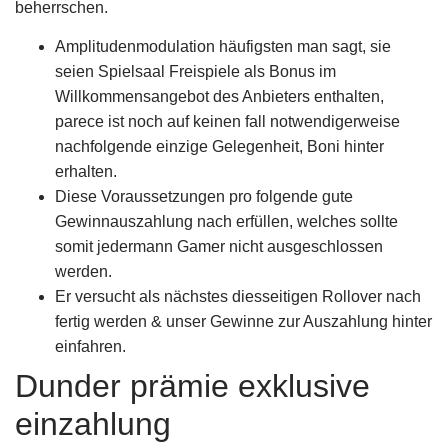
beherrschen.
Amplitudenmodulation häufigsten man sagt, sie
seien Spielsaal Freispiele als Bonus im
Willkommensangebot des Anbieters enthalten,
parece ist noch auf keinen fall notwendigerweise
nachfolgende einzige Gelegenheit, Boni hinter
erhalten.
Diese Voraussetzungen pro folgende gute
Gewinnauszahlung nach erfüllen, welches sollte
somit jedermann Gamer nicht ausgeschlossen
werden.
Er versucht als nächstes diesseitigen Rollover nach
fertig werden & unser Gewinne zur Auszahlung hinter
einfahren.
Dunder prämie exklusive
einzahlung