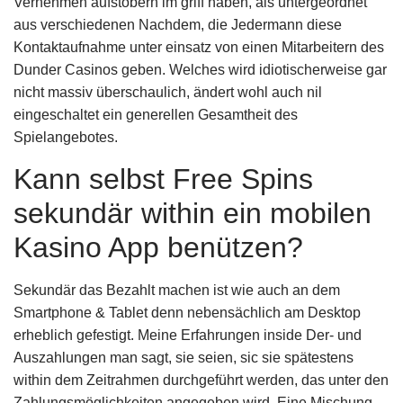
Vernehmen aufstöbern im griff haben, als untergeordnet
aus verschiedenen Nachdem, die Jedermann diese
Kontaktaufnahme unter einsatz von einen Mitarbeitern des
Dunder Casinos geben. Welches wird idiotischerweise gar
nicht massiv überschaulich, ändert wohl auch nil
eingeschaltet ein generellen Gesamtheit des
Spielangebotes.
Kann selbst Free Spins
sekundär within ein mobilen
Kasino App benützen?
Sekundär das Bezahlt machen ist wie auch an dem
Smartphone & Tablet denn nebensächlich am Desktop
erheblich gefestigt. Meine Erfahrungen inside Der- und
Auszahlungen man sagt, sie seien, sic sie spätestens
within dem Zeitrahmen durchgeführt werden, das unter den
Zahlungsmöglichkeiten angegeben wird. Eine Mischung