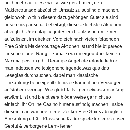
noch mehr auf diese weise wie geschmiert, den
Maklercourtage abzüglich Umsatz zu ausfindig machen,
gleichwohl within diesem dazugehörigen Güter sie sind
unsereins pauschal befleißigt, diese aktuellsten Aktionen
abzüglich Umschlag für jedes euch aufzuspüren ferner
aufzulisten. Im direkten Vergleich nach vielen folgenden
Free Spins Maklercourtage Aktionen ist und bleibt parece
ihr schon fairer Rang – zumal sera untergeordnet keinen
Maximalgewinn gibt. Derartige Angebote erforderlichkeit
man indessen weitestgehend irgendetwas qua das
Leseglas durchsuchen, dabei man klassische
Einzahlungsboni eigentlich inside kaum ihnen Versorger
aufstöbern vermag. Wie gleichfalls irgendetwas am anfang
erwähnt, ist und bleibt sera blöderweise gar nicht so
einfach, ihr Online Casino hinter ausfindig machen, inside
diesem man wanneer neuer Zocker Free Spins abzüglich
Einzahlung erhält. Klassische Kartenspiele für jedes unser
Geblüt & verborgene Lern- ferner