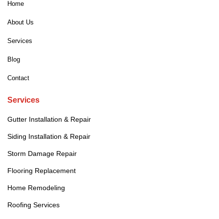
Home
About Us
Services
Blog
Contact
Services
Gutter Installation & Repair
Siding Installation & Repair
Storm Damage Repair
Flooring Replacement
Home Remodeling
Roofing Services