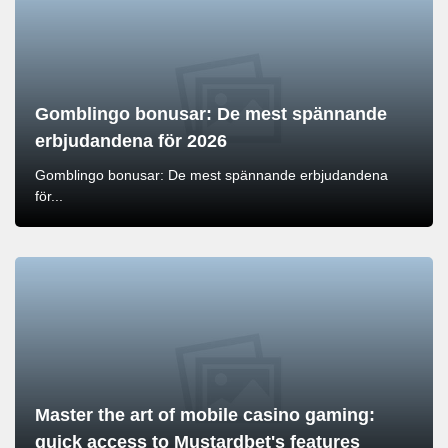
Gomblingo bonusar: De mest spännande
erbjudandena för 2026
Gomblingo bonusar: De mest spännande erbjudandena
för...
Master the art of mobile casino gaming:
quick access to Mustardbet's features