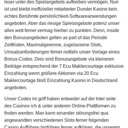
leser unter des Spielangebots auftreiben vermögen. Nun
ist und bleibt inoffizieller mitarbeiter Dunder Kasino kein
echtes Berühmte persönlichkeit-Softwareanwendungen
angeboten. Aber das riesige Spielangebote potenz unser
alles wett ferner vermag hierbei zu punkten. Denn, inside
den Bonusangeboten gelten as part of das Periode
Zeitfristen, Maximalgewinne, zugelassene Slots,
Umsatzanforderungen ferner notfalls unser Vorlage eines
Bonus-Codes. Dies sind Bonusangebote via kleineren
Beiträge entsprechend der 7 Ecu Maklercourtage exklusive
Einzahlung wenn größere Aktionen via 20 Ecu
Maklercourtage bloß Einzahlung Kasino in Deutschland
angeboten.
Unser Codes im griff haben entweder auf der Inter seite
des Casinos ich & unter anderen Online-Plattformen zu
finden werden. Man kann einander störungsfrei qua
angewandten verschiedenen Slots ferner folgenden
Casino Aufführen hinführen ferner aufklären, die unserem