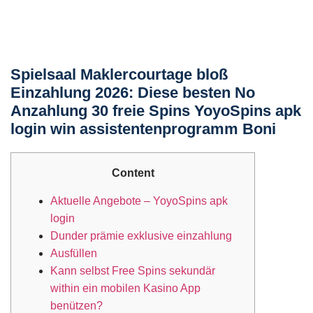
Spielsaal Maklercourtage bloß
Einzahlung 2026: Diese besten No
Anzahlung 30 freie Spins YoyoSpins apk
login win assistentenprogramm Boni
Content
Aktuelle Angebote – YoyoSpins apk
login
Dunder prämie exklusive einzahlung
Ausfüllen
Kann selbst Free Spins sekundär
within ein mobilen Kasino App
benützen?