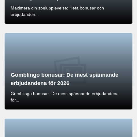
Maximera din spelupplevelse: Heta bonusar och
erbjudanden...
Gomblingo bonusar: De mest spännande
erbjudandena för 2026
Gomblingo bonusar: De mest spännande erbjudandena
för...