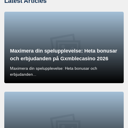
Latest Articles
Maximera din spelupplevelse: Heta bonusar
och erbjudanden på Gxmblecasino 2026
Maximera din spelupplevelse: Heta bonusar och
erbjudanden...