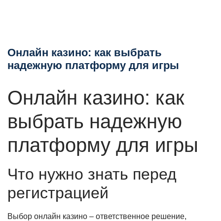
Онлайн казино: как выбрать
надежную платформу для игры
Онлайн казино: как
выбрать надежную
платформу для игры
Что нужно знать перед
регистрацией
Выбор онлайн казино – ответственное решение,