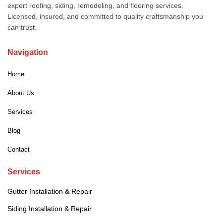
expert roofing, siding, remodeling, and flooring services.
Licensed, insured, and committed to quality craftsmanship you
can trust.
Navigation
Home
About Us
Services
Blog
Contact
Services
Gutter Installation & Repair
Siding Installation & Repair