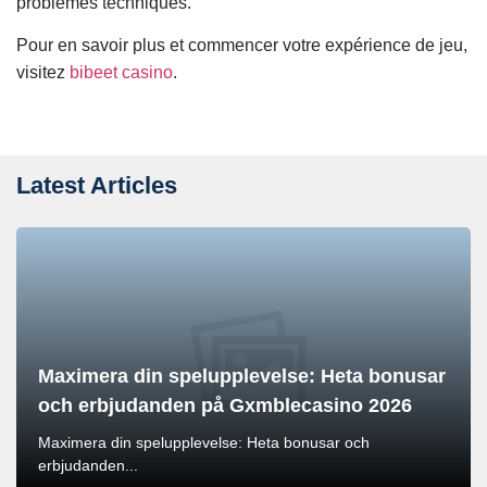
problèmes techniques.
Pour en savoir plus et commencer votre expérience de jeu,
visitez
bibeet casino
.
Latest Articles
Maximera din spelupplevelse: Heta bonusar
och erbjudanden på Gxmblecasino 2026
Maximera din spelupplevelse: Heta bonusar och
erbjudanden...