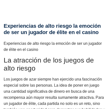
Experiencias de alto riesgo la emoción
de ser un jugador de élite en el casino
Experiencias de alto riesgo la emoción de ser un jugador
de élite en el casino
La atracción de los juegos de
alto riesgo
Los juegos de azar siempre han ejercido una fascinación
especial sobre las personas. La idea de poner en juego
una cantidad significativa de dinero en busca de una
recompensa aún mayor resulta sumamente atractiva. Para
un jugador de élite, cada partida no solo es un reto, sino