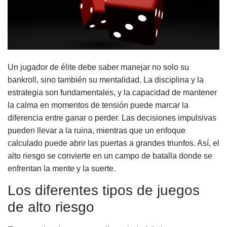
Un jugador de élite debe saber manejar no solo su
bankroll, sino también su mentalidad. La disciplina y la
estrategia son fundamentales, y la capacidad de mantener
la calma en momentos de tensión puede marcar la
diferencia entre ganar o perder. Las decisiones impulsivas
pueden llevar a la ruina, mientras que un enfoque
calculado puede abrir las puertas a grandes triunfos. Así, el
alto riesgo se convierte en un campo de batalla donde se
enfrentan la mente y la suerte.
Los diferentes tipos de juegos
de alto riesgo