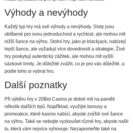
Výhody a nevýhody
Každý typ hry má své výhody a nevýhody. Sloty jsou
oblíbené pro svou jednoduchost a rychlost, ale mohou mít
nižší šance na výhru. Stolní hry, jako je blackjack, nabízejí
lepší šance, ale vyžadují více dovedností a strategie. Živé
hry poskytují autentický zážitek, ale mohou mít vyšší
sázkové limity. Je důležité zvážit, co je pro vás důležité, a
podle toho si vybrat hru.
Další poznatky
Při výběru hry v 20Bet Casino je dobré mít na paměti
několik dalších tipů. Například, využijte bonusy a
promoakce, které kasino nabízí, abyste zvýšili své šance
na výhru. Také se nebojte vyzkoušet různé hry, abyste našli
tu, která vám nejvíce vyhovuje. Nezapomeňte také na