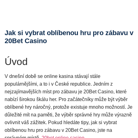
Jak si vybrat oblíbenou hru pro zábavu v
20Bet Casino
Úvod
V dnešní době se online kasina stávají stále
populárnějšími, a to i v České republice. Jedním z
nejzajímavějších míst pro zábavu je 20Bet Casino, které
nabízí širokou škálu her. Pro začátečníky může být výběr
oblíbené hry náročný, protože existuje mnoho možností. Je
důležité mít na paměti, že výběr správné hry může výrazně
ovlivnit váš zážitek. Pokud hledáte tipy, jak si vybrat
oblíbenou hru pro zábavu v 20Bet Casino, jste na
správném místě.
20bet online casino