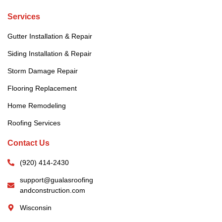
Services
Gutter Installation & Repair
Siding Installation & Repair
Storm Damage Repair
Flooring Replacement
Home Remodeling
Roofing Services
Contact Us
(920) 414-2430
support@gualasroofing
andconstruction.com
Wisconsin