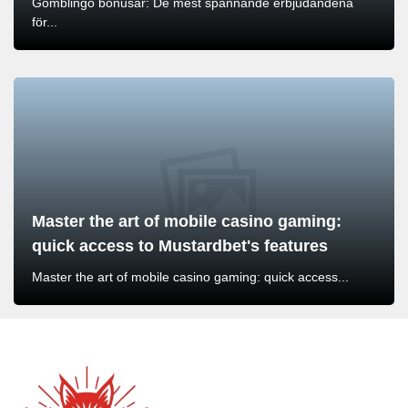
Gomblingo bonusar: De mest spännande erbjudandena
för...
Master the art of mobile casino gaming:
quick access to Mustardbet's features
Master the art of mobile casino gaming: quick access...