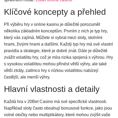
Klíčové koncepty a přehled
Při výběru hry v online kasinu je důležité porozumět
několika základním konceptům. Prvním z nich je typ hry,
který vás zajímá. Můžete si vybrat mezi sloty, stolními
hrami, živými hrami a dalšími. Každý typ hry má své vlastní
pravidla a strategie, které je dobré znát. Dále je důležité
zvážit volatilitu hry, což je míra rizika spojená s výhrou. Hry
s vysokou volatilitou mohou přinést větší výhry, ale také
větší ztráty, zatímco hry s nízkou volatilitou nabízejí
častější, ale menší výhry.
Hlavní vlastnosti a detaily
Každá hra v 20Bet Casino má své specifické vlastnosti.
Například sloty často obsahují bonusové funkce, jako jsou
volné otočky nebo multiplikátory, které mohou zvýšit vaše