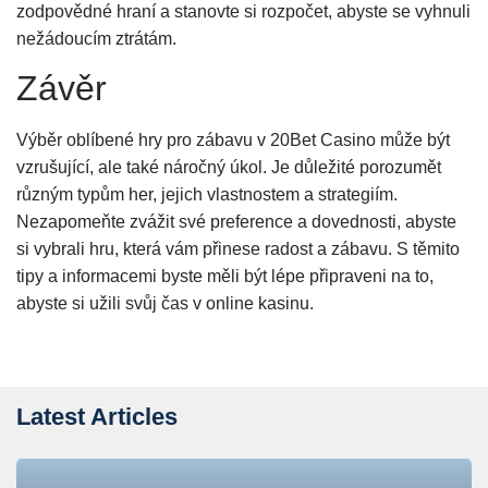
zodpovědné hraní a stanovte si rozpočet, abyste se vyhnuli
nežádoucím ztrátám.
Závěr
Výběr oblíbené hry pro zábavu v 20Bet Casino může být
vzrušující, ale také náročný úkol. Je důležité porozumět
různým typům her, jejich vlastnostem a strategiím.
Nezapomeňte zvážit své preference a dovednosti, abyste
si vybrali hru, která vám přinese radost a zábavu. S těmito
tipy a informacemi byste měli být lépe připraveni na to,
abyste si užili svůj čas v online kasinu.
Latest Articles