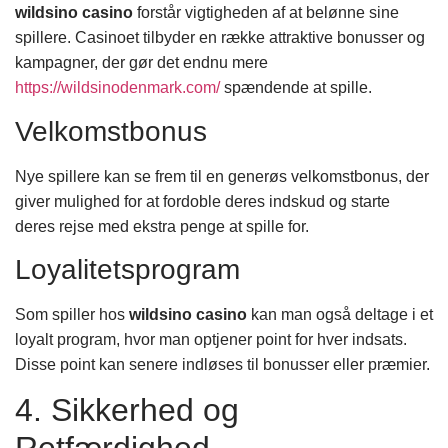
wildsino casino
forstår vigtigheden af at belønne sine
spillere. Casinoet tilbyder en række attraktive bonusser og
kampagner, der gør det endnu mere
https://wildsinodenmark.com/
spændende at spille.
Velkomstbonus
Nye spillere kan se frem til en generøs velkomstbonus, der
giver mulighed for at fordoble deres indskud og starte
deres rejse med ekstra penge at spille for.
Loyalitetsprogram
Som spiller hos
wildsino casino
kan man også deltage i et
loyalt program, hvor man optjener point for hver indsats.
Disse point kan senere indløses til bonusser eller præmier.
4. Sikkerhed og