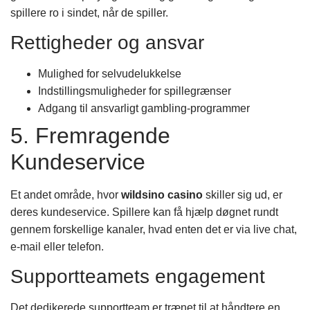
spillere ro i sindet, når de spiller.
Rettigheder og ansvar
Mulighed for selvudelukkelse
Indstillingsmuligheder for spillegrænser
Adgang til ansvarligt gambling-programmer
5. Fremragende
Kundeservice
Et andet område, hvor
wildsino casino
skiller sig ud, er
deres kundeservice. Spillere kan få hjælp døgnet rundt
gennem forskellige kanaler, hvad enten det er via live chat,
e-mail eller telefon.
Supportteamets engagement
Det dedikerede supportteam er trænet til at håndtere en