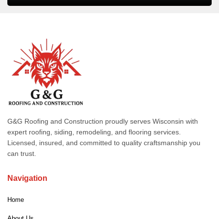
G&G Roofing and Construction proudly serves Wisconsin with
expert roofing, siding, remodeling, and flooring services.
Licensed, insured, and committed to quality craftsmanship you
can trust.
Navigation
Home
About Us