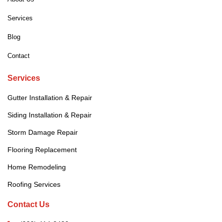
Services
Blog
Contact
Services
Gutter Installation & Repair
Siding Installation & Repair
Storm Damage Repair
Flooring Replacement
Home Remodeling
Roofing Services
Contact Us