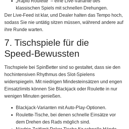
„Rapid Roulette“ – eine Live-Variante des
klassischen Spiels mit schnellen Drehungen.
Der Live-Feed ist klar, und Dealer halten das Tempo hoch,
sodass Sie nie untätig sitzen müssen, während andere auf
ihre Runde warten.
7. Tischspiele für die
Speed‑Bewussten
Tischspiele bei SpinBetter sind so gestaltet, dass sie den
hochintensiven Rhythmus des Slot‑Spielens
widerspiegeln. Mit niedrigen Mindesteinsätzen und engen
Einsatzlimits können Sie Blackjack oder Roulette in nur
wenigen Minuten genießen.
Blackjack-Varianten mit Auto‑Play-Optionen.
Roulette-Tische, bei denen schnelle Einsätze vor
dem Drehen des Rads möglich sind.