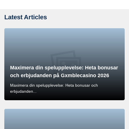
Latest Articles
Maximera din spelupplevelse: Heta bonusar
och erbjudanden på Gxmblecasino 2026
Maximera din spelupplevelse: Heta bonusar och
erbjudanden...