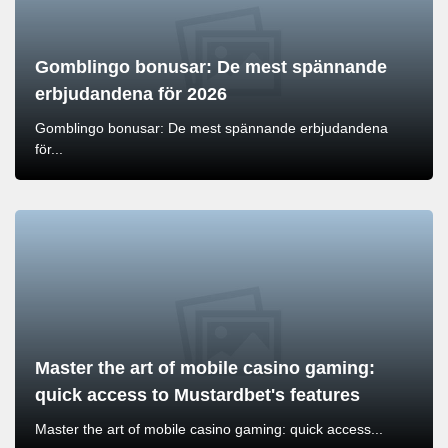
Gomblingo bonusar: De mest spännande
erbjudandena för 2026
Gomblingo bonusar: De mest spännande erbjudandena
för...
Master the art of mobile casino gaming:
quick access to Mustardbet's features
Master the art of mobile casino gaming: quick access...