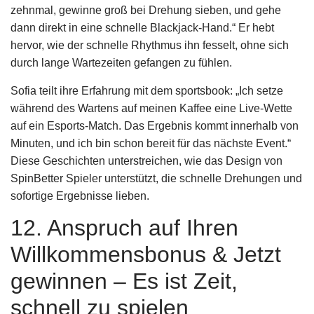
zehnmal, gewinne groß bei Drehung sieben, und gehe
dann direkt in eine schnelle Blackjack‑Hand.“ Er hebt
hervor, wie der schnelle Rhythmus ihn fesselt, ohne sich
durch lange Wartezeiten gefangen zu fühlen.
Sofia teilt ihre Erfahrung mit dem sportsbook: „Ich setze
während des Wartens auf meinen Kaffee eine Live‑Wette
auf ein Esports‑Match. Das Ergebnis kommt innerhalb von
Minuten, und ich bin schon bereit für das nächste Event.“
Diese Geschichten unterstreichen, wie das Design von
SpinBetter Spieler unterstützt, die schnelle Drehungen und
sofortige Ergebnisse lieben.
12. Anspruch auf Ihren
Willkommensbonus & Jetzt
gewinnen – Es ist Zeit,
schnell zu spielen