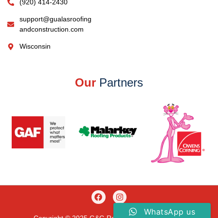
(920) 414-2430
support@gualasroofing
andconstruction.com
Wisconsin
Our
Partners
WhatsApp us