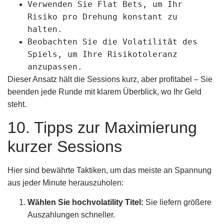
Verwenden Sie Flat Bets, um Ihr
Risiko pro Drehung konstant zu
halten.
Beobachten Sie die Volatilität des
Spiels, um Ihre Risikotoleranz
anzupassen.
Dieser Ansatz hält die Sessions kurz, aber profitabel – Sie
beenden jede Runde mit klarem Überblick, wo Ihr Geld
steht.
10. Tipps zur Maximierung
kurzer Sessions
Hier sind bewährte Taktiken, um das meiste an Spannung
aus jeder Minute herauszuholen:
Wählen Sie hochvolatility Titel:
Sie liefern größere
Auszahlungen schneller.