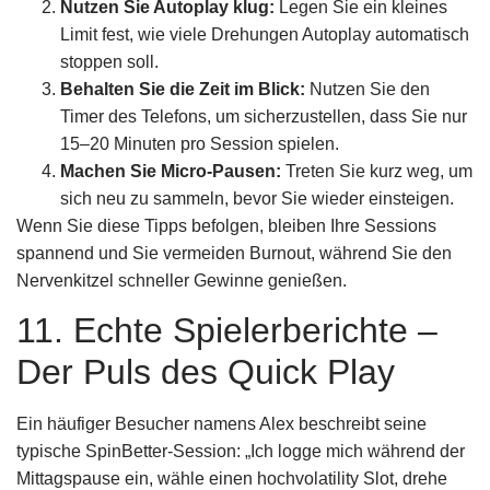
Nutzen Sie Autoplay klug:
Legen Sie ein kleines
Limit fest, wie viele Drehungen Autoplay automatisch
stoppen soll.
Behalten Sie die Zeit im Blick:
Nutzen Sie den
Timer des Telefons, um sicherzustellen, dass Sie nur
15–20 Minuten pro Session spielen.
Machen Sie Micro‑Pausen:
Treten Sie kurz weg, um
sich neu zu sammeln, bevor Sie wieder einsteigen.
Wenn Sie diese Tipps befolgen, bleiben Ihre Sessions
spannend und Sie vermeiden Burnout, während Sie den
Nervenkitzel schneller Gewinne genießen.
11. Echte Spielerberichte –
Der Puls des Quick Play
Ein häufiger Besucher namens Alex beschreibt seine
typische SpinBetter‑Session: „Ich logge mich während der
Mittagspause ein, wähle einen hochvolatility Slot, drehe