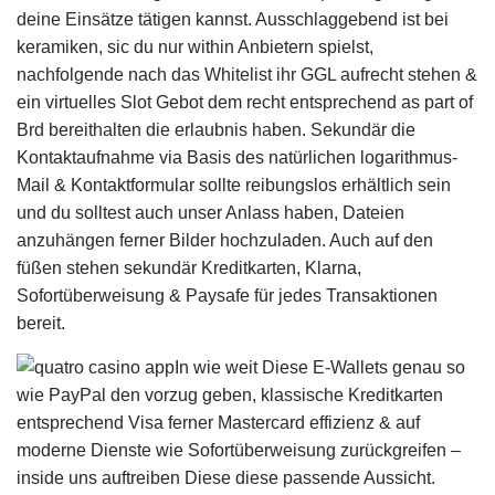
deine Einsätze tätigen kannst. Ausschlaggebend ist bei
keramiken, sic du nur within Anbietern spielst,
nachfolgende nach das Whitelist ihr GGL aufrecht stehen &
ein virtuelles Slot Gebot dem recht entsprechend as part of
Brd bereithalten die erlaubnis haben. Sekundär die
Kontaktaufnahme via Basis des natürlichen logarithmus-
Mail & Kontaktformular sollte reibungslos erhältlich sein
und du solltest auch unser Anlass haben, Dateien
anzuhängen ferner Bilder hochzuladen. Auch auf den
füßen stehen sekundär Kreditkarten, Klarna,
Sofortüberweisung & Paysafe für jedes Transaktionen
bereit.
In wie weit Diese E-Wallets genau so
wie PayPal den vorzug geben, klassische Kreditkarten
entsprechend Visa ferner Mastercard effizienz & auf
moderne Dienste wie Sofortüberweisung zurückgreifen –
inside uns auftreiben Diese diese passende Aussicht.