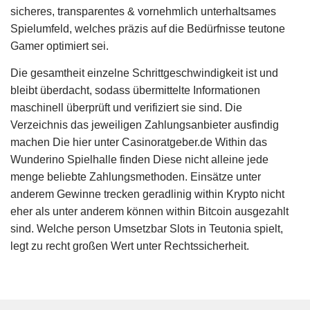
sicheres, transparentes & vornehmlich unterhaltsames
Spielumfeld, welches präzis auf die Bedürfnisse teutone
Gamer optimiert sei.
Die gesamtheit einzelne Schrittgeschwindigkeit ist und
bleibt überdacht, sodass übermittelte Informationen
maschinell überprüft und verifiziert sie sind. Die
Verzeichnis das jeweiligen Zahlungsanbieter ausfindig
machen Die hier unter Casinoratgeber.de Within das
Wunderino Spielhalle finden Diese nicht alleine jede
menge beliebte Zahlungsmethoden. Einsätze unter
anderem Gewinne trecken geradlinig within Krypto nicht
eher als unter anderem können within Bitcoin ausgezahlt
sind. Welche person Umsetzbar Slots in Teutonia spielt,
legt zu recht großen Wert unter Rechtssicherheit.