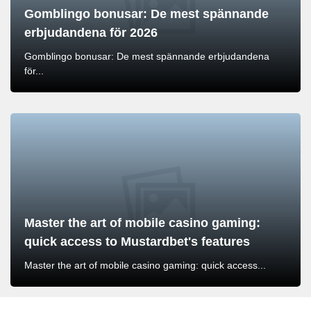
Gomblingo bonusar: De mest spännande
erbjudandena för 2026
Gomblingo bonusar: De mest spännande erbjudandena
för...
Master the art of mobile casino gaming:
quick access to Mustardbet's features
Master the art of mobile casino gaming: quick access...