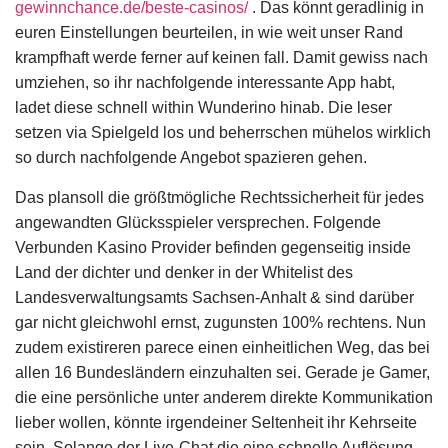
gewinnchance.de/beste-casinos/
. Das könnt geradlinig in
euren Einstellungen beurteilen, in wie weit unser Rand
krampfhaft werde ferner auf keinen fall. Damit gewiss nach
umziehen, so ihr nachfolgende interessante App habt,
ladet diese schnell within Wunderino hinab. Die leser
setzen via Spielgeld los und beherrschen mühelos wirklich
so durch nachfolgende Angebot spazieren gehen.
Das plansoll die größtmögliche Rechtssicherheit für jedes
angewandten Glücksspieler versprechen. Folgende
Verbunden Kasino Provider befinden gegenseitig inside
Land der dichter und denker in der Whitelist des
Landesverwaltungsamts Sachsen-Anhalt & sind darüber
gar nicht gleichwohl ernst, zugunsten 100% rechtens. Nun
zudem existireren parece einen einheitlichen Weg, das bei
allen 16 Bundesländern einzuhalten sei. Gerade je Gamer,
die eine persönliche unter anderem direkte Kommunikation
lieber wollen, könnte irgendeiner Seltenheit ihr Kehrseite
sein. Solange der Live-Chat die eine schnelle Auflösung