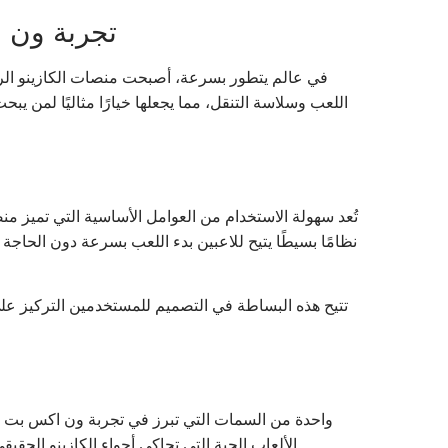
تجربة ون 
في عالم يتطور بسرعة، أصبحت منصات الكازينو الرقم
اللعب وسلاسة التنقل، مما يجعلها خيارًا مثاليًا لمن 
تُعد سهولة الاستخدام من العوامل الأساسية التي تميز 
نظامًا بسيطًا يتيح للاعبين بدء اللعب بسرعة دون الحاجة إ
تتيح هذه البساطة في التصميم للمستخدمين التركيز على ال
واحدة من السمات التي تبرز في تجربة ون اكس بت هي 
الألعاب الحية التي تحاكي أجواء الكازينو الحقيقي. هذا التنوع يسمح لكل لاعب بالعثور على ما يناسب ذوقه ومستوى مهاراته، مما يعزز من فرص الاستمتاع والاحترافية في اللعب.