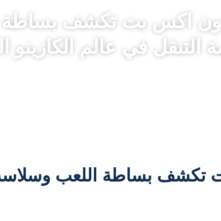
ون اكس بت تكشف بساطة 
 التنقل في عالم الكازينو ا
 تكشف بساطة اللعب وسلاسة ال