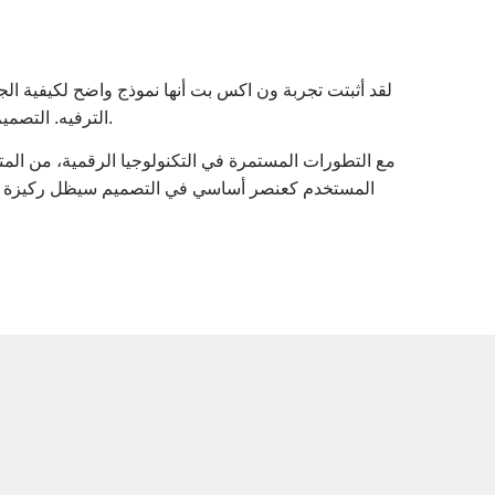
لقد أثبتت تجربة ون اكس بت أنها نموذج واضح لكيفية الج
الترفيه. التصميم المبسط والمتنوع في الوقت نفسه، إلى جانب حرصها على الأمان والموثوقية، يُمكّن اللاعبين من التمتع بتجربة متكاملة ومريحة.
مع التطورات المستمرة في التكنولوجيا الرقمية، من المت
المستخدم كعنصر أساسي في التصميم سيظل ركيزة مهمة