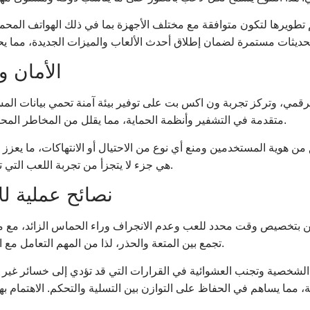
تطويرها لتكون متوافقة مع مختلف الأجهزة بما في ذلك الهواتف المحمول
الأمان و
و الرقمي، وتركز تجربة ون اكس بت على توفير بيئة آمنة تحمي بيانات ال
متقدمة في التشفير وأنظمة الحماية، مما يقلل من المخاطر المحتملة ويمنح اللاعبين ثقة أكبر في كل معاملة أو جلسة لعب.
 هوية المستخدمين ومنع أي نوع من الاحتيال أو الانتهاكات، ما يعزز
هي جزء لا يتجزأ من تجربة اللعب التي تحترم حقوق المستخدمين وتضمن لهم بيئة عادلة ومتوازنة.
نصائح عملية ل
ن بتخصيص وقت محدد للعب وعدم الانجراف وراء الحماس الزائد، مع مراق
تجمع بين المتعة والحذر، لذا من المهم التعامل مع الألعاب كوسيلة ترفيهية أولًا وليس كمصدر للدخل الرئيسي.
الشخصية وتجنب العشوائية في القرارات التي قد تؤدي إلى خسائر غير 
 مما يساهم في الحفاظ على التوازن بين التسلية والتحكم. الاهتمام به