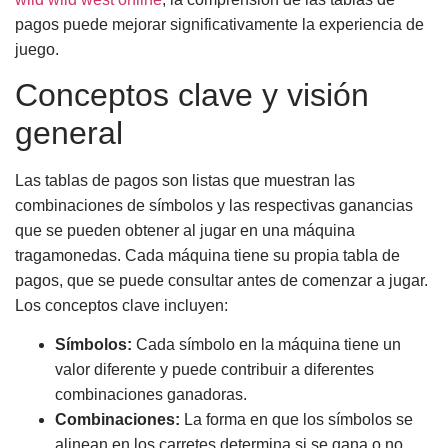
pagos puede mejorar significativamente la experiencia de
juego.
Conceptos clave y visión
general
Las tablas de pagos son listas que muestran las
combinaciones de símbolos y las respectivas ganancias
que se pueden obtener al jugar en una máquina
tragamonedas. Cada máquina tiene su propia tabla de
pagos, que se puede consultar antes de comenzar a jugar.
Los conceptos clave incluyen:
Símbolos:
Cada símbolo en la máquina tiene un
valor diferente y puede contribuir a diferentes
combinaciones ganadoras.
Combinaciones:
La forma en que los símbolos se
alinean en los carretes determina si se gana o no.