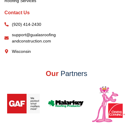
Roofing Services
Contact Us
(920) 414-2430
support@gualasroofing
andconstruction.com
Wisconsin
Our
Partners