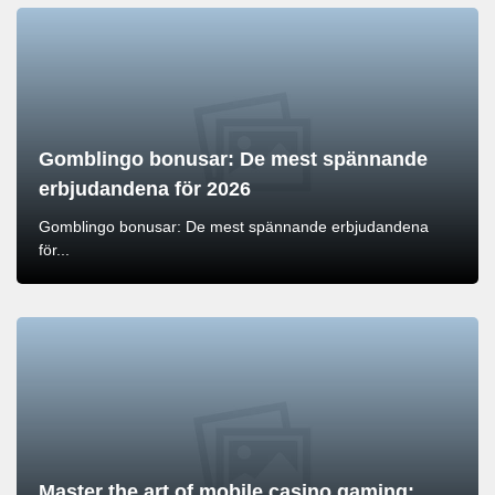
Gomblingo bonusar: De mest spännande
erbjudandena för 2026
Gomblingo bonusar: De mest spännande erbjudandena
för...
Master the art of mobile casino gaming: