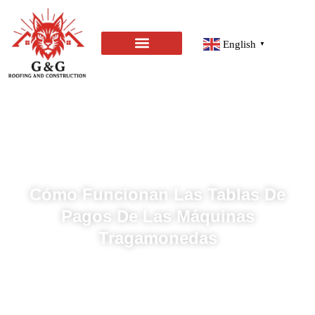
English
▼
Cómo Funcionan Las Tablas De
Pagos De Las Máquinas
Tragamonedas