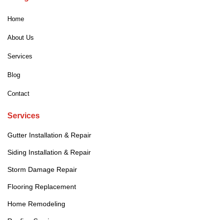
Home
About Us
Services
Blog
Contact
Services
Gutter Installation & Repair
Siding Installation & Repair
Storm Damage Repair
Flooring Replacement
Home Remodeling