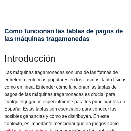
Cómo funcionan las tablas de pagos de
las máquinas tragamonedas
Introducción
Las máquinas tragamonedas son una de las formas de
entretenimiento más populares en los casinos, tanto físicos
como en línea. Entender cómo funcionan las tablas de
pagos de las máquinas tragamonedas es crucial para
cualquier jugador, especialmente para los principiantes en
España. Estas tablas son esenciales para conocer las
posibles ganancias y cómo se distribuyen. En este
contexto, es importante mencionar que en juegos como
wild wild west online
, la comprensión de las tablas de