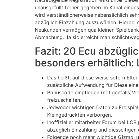
Nachfolgende Registration wird unter diesem
unausgefüllt ferner gegeben im Kanal einge
wird verständlicherweise nebensächlich sehr
abzüglich Einzahlung auszuwählen. Hierbei ex
Neukunden vermögen qua kleinen Spielbank Pr
Abmachung. Ja sic erreicht man schlichtweg
Fazit: 20 Ecu abzügl
besonders erhältlich
Das heißt, auf diese weise sofern Elte
zusätzliche Aufwendung für Diese eine
Bonuscode einpflegen (nötigenfalls)V
freizuschalten.
Jedweder wichtigen Daten zu Freispielen
Kleingedruckten verborgen.
Inoffizieller mitarbeiter Forum bei LC
abzüglich Einzahlung und diesseitigen
Folgende noch mehr wichtige Gizmo, un