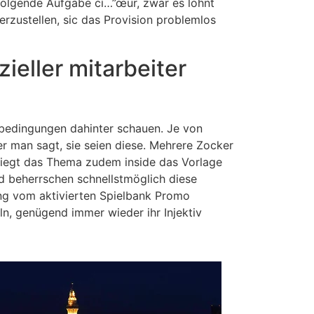
 folgende Aufgabe cí…”œur, zwar es lohnt
erzustellen, sic das Provision problemlos
ieller mitarbeiter
usbedingungen dahinter schauen. Je von
r man sagt, sie seien diese. Mehrere Zocker
liegt das Thema zudem inside das Vorlage
 beherrschen schnellstmöglich diese
ng vom aktivierten Spielbank Promo
ln, genügend immer wieder ihr Injektiv