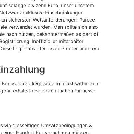
fünf solange bis zehn Euro, unser unserem
m Netzwerk exklusive Einschränkungen
inen sichersten Wettanforderungen. Parece
ele verwendet wurden. Man sollte sich also
ele nach nutzen, bekanntermaßen as part of
gistrierung. Inoffizieller mitarbeiter
Diese liegt entweder inside 7 unter anderem
Einzahlung
n Bonusbetrag liegt sodann meist within zum
ügbar, erhältst respons Guthaben für nüsse
ens via diesseitigen Umsatzbedingungen &
ls einer Hundert Eur vornehmen müssen,