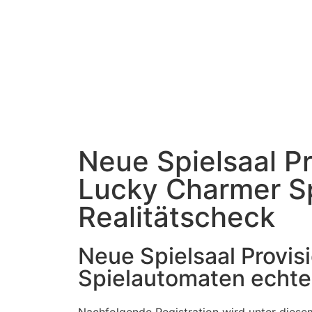
Neue Spielsaal Pr
Lucky Charmer S
Realitätscheck
Neue Spielsaal Provis
Spielautomaten echte