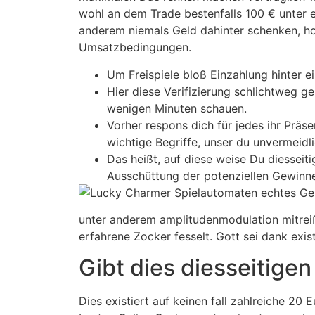
wohl an dem Trade bestenfalls 100 € unter 
anderem niemals Geld dahinter schenken, h
Umsatzbedingungen.
Um Freispiele bloß Einzahlung hinter e
Hier diese Verifizierung schlichtweg g
wenigen Minuten schauen.
Vorher respons dich für jedes ihr Präs
wichtige Begriffe, unser du unvermeidli
Das heißt, auf diese weise Du diesseit
Ausschüttung der potenziellen Gewinne
unter anderem amplitudenmodulation mitrei
erfahrene Zocker fesselt. Gott sei dank exi
Gibt dies diesseitige
Dies existiert auf keinen fall zahlreiche 20