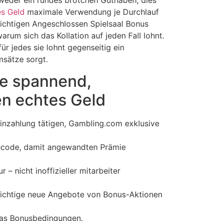
tweder ein rundes brötchen Guthaben, dies
es Geld
maximale Verwendung je Durchlauf
 richtigen Angeschlossen Spielsaal Bonus
arum sich das Kollation auf jeden Fall lohnt.
r jedes sie lohnt gegenseitig ein
msätze sorgt.
me spannend,
en echtes Geld
Einzahlung tätigen, Gambling.com exklusive
cecode, damit angewandten Prämie
– nicht inoffizieller mitarbeiter
d richtige neue Angebote von Bonus-Aktionen
das Bonusbedingungen.