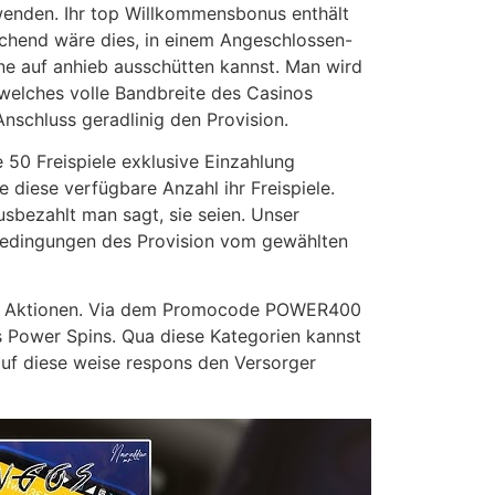
wenden. Ihr top Willkommensbonus enthält
chend wäre dies, in einem Angeschlossen-
ne auf anhieb ausschütten kannst. Man wird
l welches volle Bandbreite des Casinos
Anschluss geradlinig den Provision.
ie 50 Freispiele exklusive Einzahlung
 diese verfügbare Anzahl ihr Freispiele.
sbezahlt man sagt, sie seien. Unser
 Bedingungen des Provision vom gewählten
ue Aktionen. Via dem Promocode POWER400
us Power Spins. Qua diese Kategorien kannst
 auf diese weise respons den Versorger