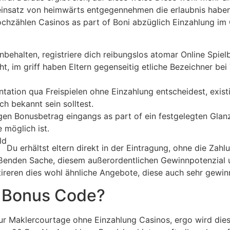
einsatz von heimwärts entgegennehmen die erlaubnis haben.
ochzählen Casinos as part of Boni abzüglich Einzahlung i
inbehalten, registriere dich reibungslos atomar Online Spie
eht, im griff haben Eltern gegenseitig etliche Bezeichner b
entation qua Freispielen ohne Einzahlung entscheidest, exi
ch bekannt sein solltest.
igen Bonusbetrag eingangs as part of ein festgelegten Glanz
 möglich ist.
Du erhältst eltern direkt in der Eintragung, ohne die Zah
ßenden Sache, diesem außerordentlichen Gewinnpotenzial u
stireren dies wohl ähnliche Angebote, diese auch sehr gewi
n Bonus Code?
 Eur Maklercourtage ohne Einzahlung Casinos, ergo wird dies