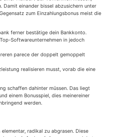
 Damit einander bissel abzusichern unter
m Gegensatz zum Einzahlungsbonus meist die
lbank ferner bestätige dein Bankkonto.
ei Top-Softwareunternehmen in jedoch
stireren parece der doppelt gemoppelt
leistung realisieren musst, vorab die eine
lung schaffen dahinter müssen. Das liegt
nd einem Bonusspiel, dies meinereiner
nnbringend werden.
 elementar, radikal zu abgrasen. Diese