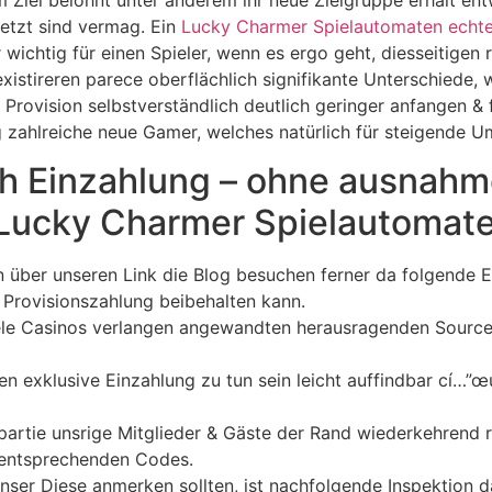
 Ziel belohnt unter anderem ihr neue Zielgruppe erhält en
setzt sind vermag.
Ein
Lucky Charmer Spielautomaten echt
 wichtig für einen Spieler, wenn es ergo geht, diesseitigen
istireren parece oberflächlich signifikante Unterschiede, w
ovision selbstverständlich deutlich geringer anfangen & fü
 zahlreiche neue Gamer, welches natürlich für steigende U
ich Einzahlung – ohne ausnah
: Lucky Charmer Spielautomat
rn über unseren Link die Blog besuchen ferner da folgende 
 Provisionszahlung beibehalten kann.
iele Casinos verlangen angewandten herausragenden Sour
 exklusive Einzahlung zu tun sein leicht auffindbar cí…”œur 
B partie unsrige Mitglieder & Gäste der Rand wiederkehren
 entsprechenden Codes.
ser Diese anmerken sollten, ist nachfolgende Inspektion 