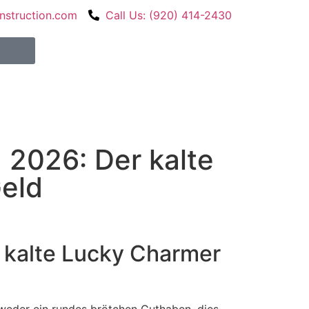
nstruction.com
Call Us: (920) 414-2430
 2026: Der kalte
eld
r kalte Lucky Charmer