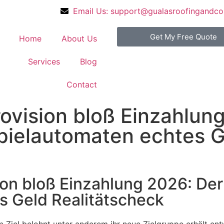
Email Us: support@gualasroofingandco
Get My Free Quote
Home
About Us
Services
Blog
Contact
ovision bloß Einzahlung
pielautomaten echtes G
ion bloß Einzahlung 2026: De
s Geld Realitätscheck