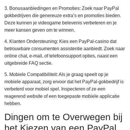
3. Bonusaanbiedingen en Promoties: Zoek naar PayPal
gokbedrijven die genereuze extra’s en promoties bieden.
Deze kunnen je videogame belevenis verbeteren en je
meer kansen geven om te winnen.
4. Klanten Ondersteuning: Kies een PayPal-casino dat
betrouwbare consumenten assistentie aanbiedt. Zoek naar
online chat, e-mail, of telefoonsupport opties, naast een
uitgebreide FAQ sectie.
5. Mobiele Compatibiliteit: Als je graag speelt op je
mobiele apparaat, zorg ervoor dat het PayPal-gokbedrijf is
verbeterd voor mobiel spel. Inspecteren of ze een
reagerend website of een toegepaste mobiele applicatie
hebben.
Dingen om te Overwegen bij
het Kiezen van een PayPal