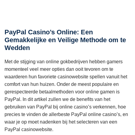
PayPal Casino’s Online: Een
Gemakkelijke en Veilige Methode om te
Wedden
Met de stijging van online gokbedrijven hebben gamers
momenteel veel meer opties dan ooit tevoren om te
waarderen hun favoriete casinowebsite spellen vanuit het
comfort van hun huizen. Onder de meest populaire en
gerespecteerde betaalmethoden voor online gamen is
PayPal. In dit artikel zullen we de benefits van het
gebruiken van PayPal bij online
casino’s verkennen, hoe
precies te vinden de allerbeste PayPal online casino’s, en
waar je op moet nadenken bij het selecteren van een
PayPal casinowebsite.