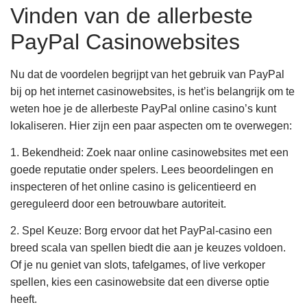
Vinden van de allerbeste
PayPal Casinowebsites
Nu dat de voordelen begrijpt van het gebruik van PayPal
bij op het internet casinowebsites, is het’is belangrijk om te
weten hoe je de allerbeste PayPal online casino’s kunt
lokaliseren. Hier zijn een paar aspecten om te overwegen:
1. Bekendheid: Zoek naar online casinowebsites met een
goede reputatie onder spelers. Lees beoordelingen en
inspecteren of het online casino is gelicentieerd en
gereguleerd door een betrouwbare autoriteit.
2. Spel Keuze: Borg ervoor dat het PayPal-casino een
breed scala van spellen biedt die aan je keuzes voldoen.
Of je nu geniet van slots, tafelgames, of live verkoper
spellen, kies een casinowebsite dat een diverse optie
heeft.