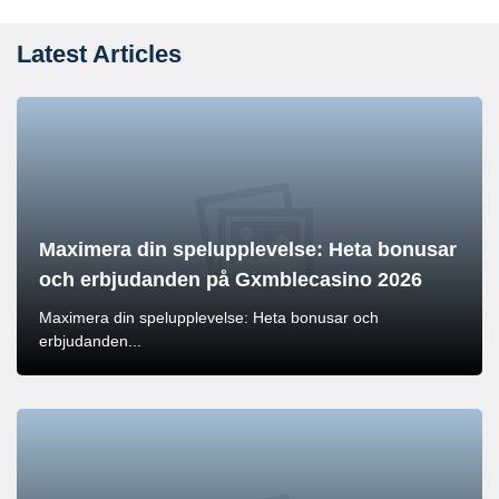
Latest Articles
Maximera din spelupplevelse: Heta bonusar
och erbjudanden på Gxmblecasino 2026
Maximera din spelupplevelse: Heta bonusar och
erbjudanden...