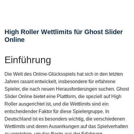
High Roller Wettlimits für Ghost Slider
Online
Einführung
Die Welt des Online-Glücksspiels hat sich in den letzten
Jahren rasant entwickelt, insbesondere für erfahrene
Spieler, die nach neuen Herausforderungen suchen. Ghost
Slider Online bietet eine Plattform, die speziell auf High
Roller ausgerichtet ist, und die Wettlimits sind ein
entscheidender Faktor für diese Spielergruppe. In
Deutschland ist es besonders wichtig, die verschiedenen
Wettlimits und deren Auswirkungen auf das Spielverhalten
zu verstehen, um das Beste aus der Erfahrung