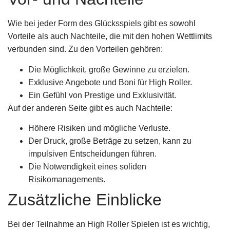
Wie bei jeder Form des Glücksspiels gibt es sowohl
Vorteile als auch Nachteile, die mit den hohen Wettlimits
verbunden sind. Zu den Vorteilen gehören:
Die Möglichkeit, große Gewinne zu erzielen.
Exklusive Angebote und Boni für High Roller.
Ein Gefühl von Prestige und Exklusivität.
Auf der anderen Seite gibt es auch Nachteile:
Höhere Risiken und mögliche Verluste.
Der Druck, große Beträge zu setzen, kann zu
impulsiven Entscheidungen führen.
Die Notwendigkeit eines soliden
Risikomanagements.
Zusätzliche Einblicke
Bei der Teilnahme an High Roller Spielen ist es wichtig,