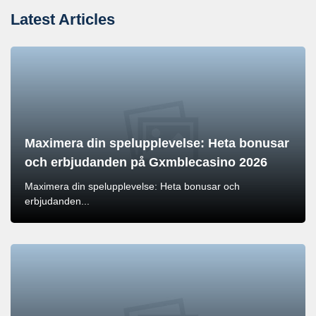
Latest Articles
Maximera din spelupplevelse: Heta bonusar
och erbjudanden på Gxmblecasino 2026
Maximera din spelupplevelse: Heta bonusar och
erbjudanden...