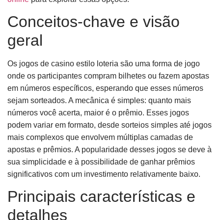
Conceitos-chave e visão
geral
Os jogos de casino estilo loteria são uma forma de jogo
onde os participantes compram bilhetes ou fazem apostas
em números específicos, esperando que esses números
sejam sorteados. A mecânica é simples: quanto mais
números você acerta, maior é o prêmio. Esses jogos
podem variar em formato, desde sorteios simples até jogos
mais complexos que envolvem múltiplas camadas de
apostas e prêmios. A popularidade desses jogos se deve à
sua simplicidade e à possibilidade de ganhar prêmios
significativos com um investimento relativamente baixo.
Principais características e
detalhes