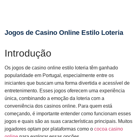
Jogos de Casino Online Estilo Loteria
Introdução
Os jogos de casino online estilo loteria têm ganhado
popularidade em Portugal, especialmente entre os
iniciantes que buscam uma forma divertida e acessível de
entretenimento. Esses jogos oferecem uma experiência
única, combinando a emoção da loteria com a
conveniência dos casinos online. Para quem está
começando, é importante entender como funcionam esses
jogos e quais são as suas características principais. Muitos
jogadores optam por plataformas como o
cocoa casino
online
para explorar essas opções.