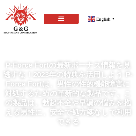
English
▼
P-Force Fortの最新ボーナス情報を見
逃すな！2023年の特典を活用しよう P-
Force Fortは、男性の性的機能障害に
対処するための革新的な製品です。こ
の製品は、勃起不全や早漏の悩みを抱
える男性に、安全で処方箋なしで利用
できる