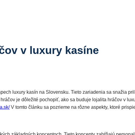
áčov v luxury kasíne
spech luxury kasín na Slovensku. Tieto zariadenia sa snažia pril
ráčov je dôležité pochopiť, ako sa buduje lojalita hráčov v lux
a.sk/
V tomto článku sa pozrieme na rôzne aspekty, ktoré prispieva
oľkých základných konceptoch. Tieto koncepty zahŕňajú personal