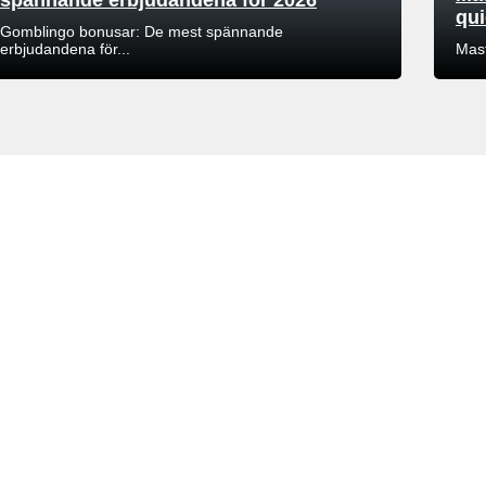
qui
Gomblingo bonusar: De mest spännande
erbjudandena för...
Mast