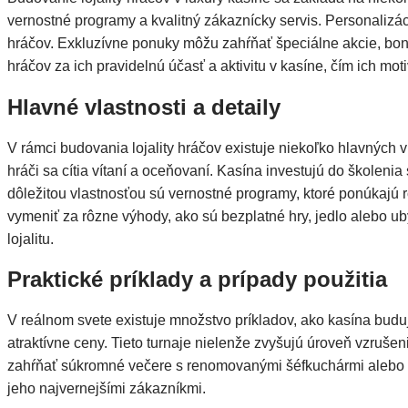
vernostné programy a kvalitný zákaznícky servis. Personalizá
hráčov. Exkluzívne ponuky môžu zahŕňať špeciálne akcie, bon
hráčov za ich pravidelnú účasť a aktivitu v kasíne, čím ich moti
Hlavné vlastnosti a detaily
V rámci budovania lojality hráčov existuje niekoľko hlavných v
hráči sa cítia vítaní a oceňovaní. Kasína investujú do školeni
dôležitou vlastnosťou sú vernostné programy, ktoré ponúkajú 
vymeniť za rôzne výhody, ako sú bezplatné hry, jedlo alebo ub
lojalitu.
Praktické príklady a prípady použitia
V reálnom svete existuje množstvo príkladov, ako kasína budujú
atraktívne ceny. Tieto turnaje nielenže zvyšujú úroveň vzrušen
zahŕňať súkromné večere s renomovanými šéfkuchármi alebo exk
jeho najvernejšími zákazníkmi.