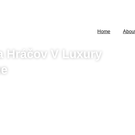
Home
Abou
a Hráčov V Luxury
ne