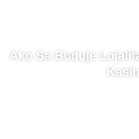
Ako Sa Buduje Lojalit
Kasí