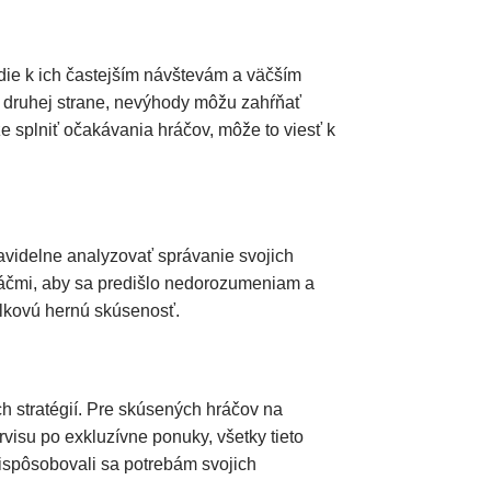
die k ich častejším návštevám a väčším
a druhej strane, nevýhody môžu zahŕňať
e splniť očakávania hráčov, môže to viesť k
pravidelne analyzovať správanie svojich
 hráčmi, aby sa predišlo nedorozumeniam a
elkovú hernú skúsenosť.
h stratégií. Pre skúsených hráčov na
visu po exkluzívne ponuky, všetky tieto
rispôsobovali sa potrebám svojich