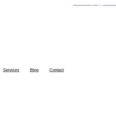
Email Us: support@gualasroo
Services
Blog
Contact