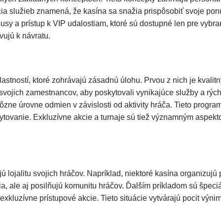
cia služieb znamená, že kasína sa snažia prispôsobiť svoje po
usy a prístup k VIP udalostiam, ktoré sú dostupné len pre vyb
vujú k návratu.
lastností, ktoré zohrávajú zásadnú úlohu. Prvou z nich je kvalit
a svojich zamestnancov, aby poskytovali vynikajúce služby a rýc
rôzne úrovne odmien v závislosti od aktivity hráča. Tieto prog
ytovanie. Exkluzívne akcie a turnaje sú tiež významným aspektom
 lojalitu svojich hráčov. Napríklad, niektoré kasína organizujú 
ia, ale aj posilňujú komunitu hráčov. Ďalším príkladom sú špeci
luzívne prístupové akcie. Tieto situácie vytvárajú pocit výni