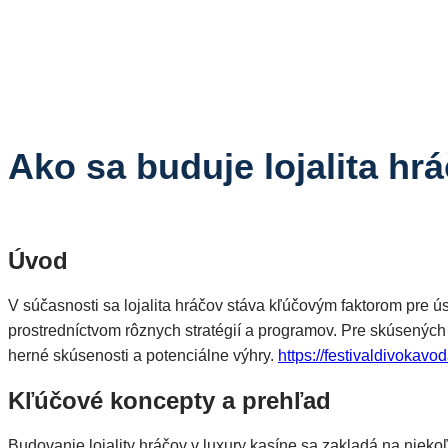
Ako sa buduje lojalita hr
Úvod
V súčasnosti sa lojalita hráčov stáva kľúčovým faktorom pre ú
prostredníctvom rôznych stratégií a programov. Pre skúsených h
herné skúsenosti a potenciálne výhry.
https://festivaldivokavod
Kľúčové koncepty a prehľad
Budovanie lojality hráčov v luxury kasíne sa zakladá na niek