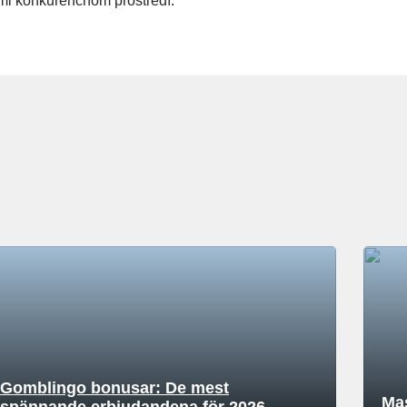
ľmi konkurenčnom prostredí.
Gomblingo bonusar: De mest
Mas
spännande erbjudandena för 2026