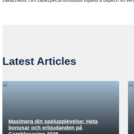
zákazníkov, čím zabezpečia dlhodobú lojalitu a úspech vo ve
Latest Articles
Maximera din spelupplevelse: Heta
bonusar och erbjudanden på
Gxmblecasino 2026