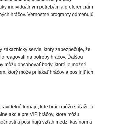
nuky individuálnym potrebám a preferenciám
raných hráčov. Vernostné programy odmeňujú
ný zákaznícky servis, ktorý zabezpečuje, že
hlo reagovali na potreby hráčov. Ďalšou
ramy môžu obsahovať body, ktoré je možné
, ktorý môže prilákať hráčov a posilniť ich
pravidelné turnaje, kde hráči môžu súťažiť o
álne akcie pre VIP hráčov, ktoré môžu
močnosti a posilňujú vzťah medzi kasínom a