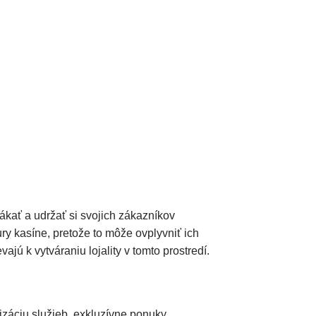
ákať a udržať si svojich zákazníkov
ury kasíne, pretože to môže ovplyvniť ich
jú k vytváraniu lojality v tomto prostredí.
izáciu služieb, exkluzívne ponuky,