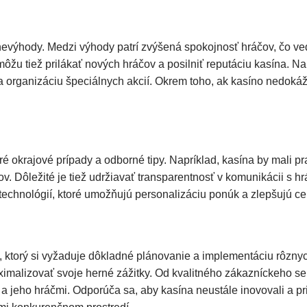
 nevýhody. Medzi výhody patrí zvýšená spokojnosť hráčov, čo ve
žu tiež prilákať nových hráčov a posilniť reputáciu kasína. N
 organizáciu špeciálnych akcií. Okrem toho, ak kasíno nedokáž
toré okrajové prípady a odborné tipy. Napríklad, kasína by mali 
ov. Dôležité je tiež udržiavať transparentnosť v komunikácii s
technológií, ktoré umožňujú personalizáciu ponúk a zlepšujú c
, ktorý si vyžaduje dôkladné plánovanie a implementáciu rôznyc
imalizovať svoje herné zážitky. Od kvalitného zákazníckeho ser
 a jeho hráčmi. Odporúča sa, aby kasína neustále inovovali a p