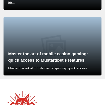
för...
Master the art of mobile casino gaming:
quick access to Mustardbet's features
Master the art of mobile casino gaming: quick access...