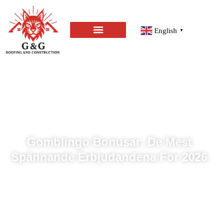
English
▼
Gomblingo Bonusar: De Mest
Spännande Erbjudandena För 2026