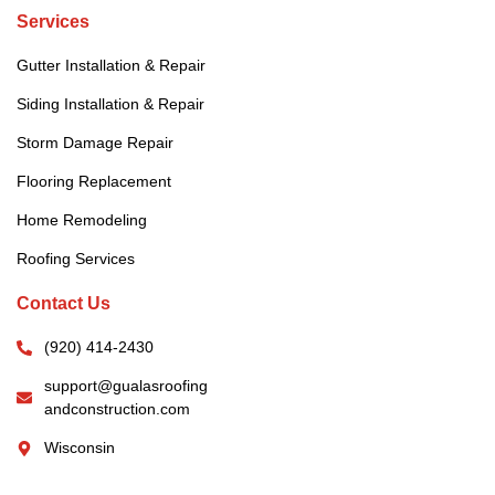
Services
Gutter Installation & Repair
Siding Installation & Repair
Storm Damage Repair
Flooring Replacement
Home Remodeling
Roofing Services
Contact Us
(920) 414-2430
support@gualasroofing
andconstruction.com
Wisconsin