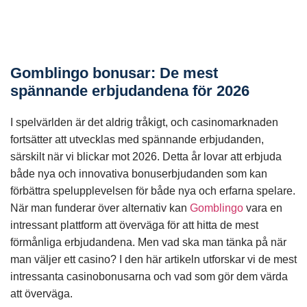
Gomblingo bonusar: De mest
spännande erbjudandena för 2026
I spelvärlden är det aldrig tråkigt, och casinomarknaden
fortsätter att utvecklas med spännande erbjudanden,
särskilt när vi blickar mot 2026. Detta år lovar att erbjuda
både nya och innovativa bonuserbjudanden som kan
förbättra spelupplevelsen för både nya och erfarna spelare.
När man funderar över alternativ kan
Gomblingo
vara en
intressant plattform att överväga för att hitta de mest
förmånliga erbjudandena. Men vad ska man tänka på när
man väljer ett casino? I den här artikeln utforskar vi de mest
intressanta casinobonusarna och vad som gör dem värda
att överväga.