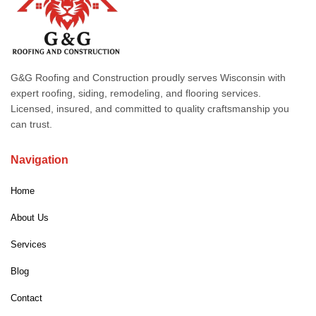
G&G Roofing and Construction proudly serves Wisconsin with
expert roofing, siding, remodeling, and flooring services.
Licensed, insured, and committed to quality craftsmanship you
can trust.
Navigation
Home
About Us
Services
Blog
Contact