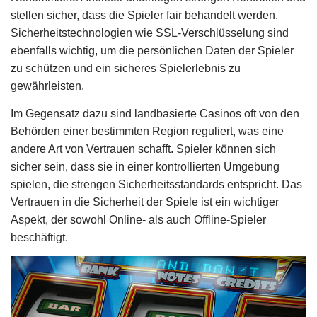
stellen sicher, dass die Spieler fair behandelt werden.
Sicherheitstechnologien wie SSL-Verschlüsselung sind
ebenfalls wichtig, um die persönlichen Daten der Spieler
zu schützen und ein sicheres Spielerlebnis zu
gewährleisten.
Im Gegensatz dazu sind landbasierte Casinos oft von den
Behörden einer bestimmten Region reguliert, was eine
andere Art von Vertrauen schafft. Spieler können sich
sicher sein, dass sie in einer kontrollierten Umgebung
spielen, die strengen Sicherheitsstandards entspricht. Das
Vertrauen in die Sicherheit der Spiele ist ein wichtiger
Aspekt, der sowohl Online- als auch Offline-Spieler
beschäftigt.