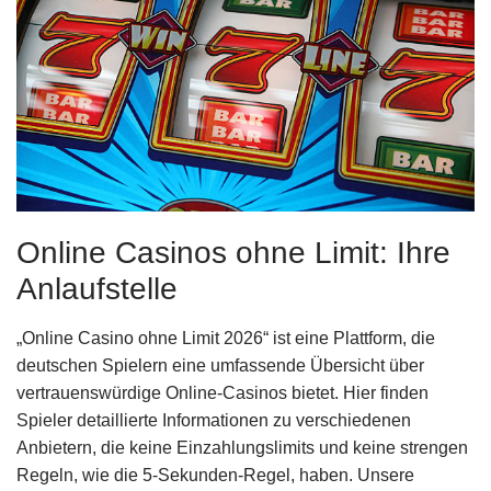
Online Casinos ohne Limit: Ihre
Anlaufstelle
„Online Casino ohne Limit 2026“ ist eine Plattform, die
deutschen Spielern eine umfassende Übersicht über
vertrauenswürdige Online-Casinos bietet. Hier finden
Spieler detaillierte Informationen zu verschiedenen
Anbietern, die keine Einzahlungslimits und keine strengen
Regeln, wie die 5-Sekunden-Regel, haben. Unsere