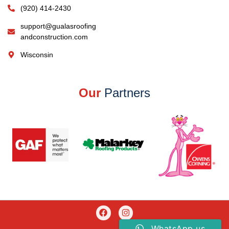
(920) 414-2430
support@gualasroofing
andconstruction.com
Wisconsin
Our
Partners
WhatsApp us