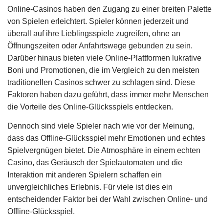
Online-Casinos haben den Zugang zu einer breiten Palette
von Spielen erleichtert. Spieler können jederzeit und
überall auf ihre Lieblingsspiele zugreifen, ohne an
Öffnungszeiten oder Anfahrtswege gebunden zu sein.
Darüber hinaus bieten viele Online-Plattformen lukrative
Boni und Promotionen, die im Vergleich zu den meisten
traditionellen Casinos schwer zu schlagen sind. Diese
Faktoren haben dazu geführt, dass immer mehr Menschen
die Vorteile des Online-Glücksspiels entdecken.
Dennoch sind viele Spieler nach wie vor der Meinung,
dass das Offline-Glücksspiel mehr Emotionen und echtes
Spielvergnügen bietet. Die Atmosphäre in einem echten
Casino, das Geräusch der Spielautomaten und die
Interaktion mit anderen Spielern schaffen ein
unvergleichliches Erlebnis. Für viele ist dies ein
entscheidender Faktor bei der Wahl zwischen Online- und
Offline-Glücksspiel.