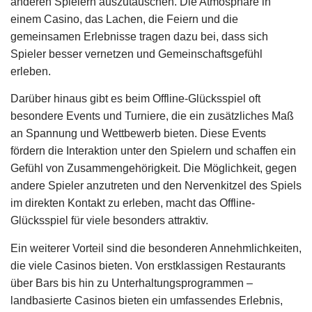
anderen Spielern auszutauschen. Die Atmosphäre in
einem Casino, das Lachen, die Feiern und die
gemeinsamen Erlebnisse tragen dazu bei, dass sich
Spieler besser vernetzen und Gemeinschaftsgefühl
erleben.
Darüber hinaus gibt es beim Offline-Glücksspiel oft
besondere Events und Turniere, die ein zusätzliches Maß
an Spannung und Wettbewerb bieten. Diese Events
fördern die Interaktion unter den Spielern und schaffen ein
Gefühl von Zusammengehörigkeit. Die Möglichkeit, gegen
andere Spieler anzutreten und den Nervenkitzel des Spiels
im direkten Kontakt zu erleben, macht das Offline-
Glücksspiel für viele besonders attraktiv.
Ein weiterer Vorteil sind die besonderen Annehmlichkeiten,
die viele Casinos bieten. Von erstklassigen Restaurants
über Bars bis hin zu Unterhaltungsprogrammen –
landbasierte Casinos bieten ein umfassendes Erlebnis,