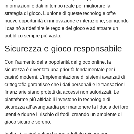
informazioni e dati in tempo reale per migliorare la
strategia di gioco. L’unione di queste tecnologie offre
nuove opportunità di innovazione e interazione, spingendo
i casinò a ridefinire le regole del gioco e ad attrarre un
pubblico sempre più vasto.
Sicurezza e gioco responsabile
Con l’aumento della popolarità del gioco online, la
sicurezza è diventata una priorità fondamentale per i
casinò moderni. L’implementazione di sistemi avanzati di
crittografia garantisce che i dati personali e le transazioni
finanziarie siano protetti da accessi non autorizzati. Le
piattaforme più affidabili investono in tecnologie di
sicurezza all’avanguardia per mantenere la fiducia dei loro
utenti e ridurre il rischio di frodi, creando un ambiente di
gioco sicuro e sereno.
Inoltre, i casinò online hanno adottato misure per