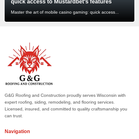
quick access to Mustardbet's features
Master the art of mobile casino gaming: quick access...
G&G Roofing and Construction proudly serves Wisconsin with
expert roofing, siding, remodeling, and flooring services.
Licensed, insured, and committed to quality craftsmanship you
can trust.
Navigation