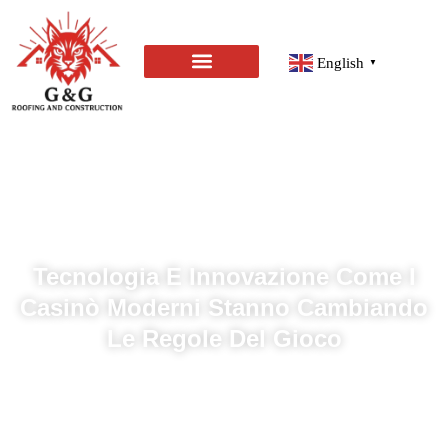
English
▼
Tecnologia E Innovazione Come I
Casinò Moderni Stanno Cambiando
Le Regole Del Gioco