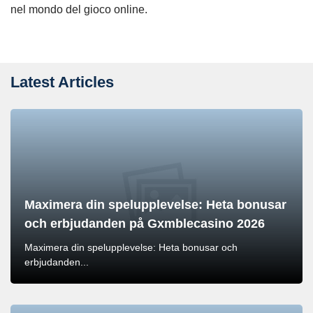
nel mondo del gioco online.
Latest Articles
Maximera din spelupplevelse: Heta bonusar
och erbjudanden på Gxmblecasino 2026
Maximera din spelupplevelse: Heta bonusar och
erbjudanden...